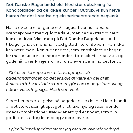
Det Danske Bagerlandshold. Med stor opbakning fra
Konditorbager og de lokale kunder i Outrup, vil hun hæve
barren for det kreative og eksperimenterende bagværk.
Hun blev udlært bager den 3. august, hvor hun bestod
svendeprøven med guldmedalje, men helt ekstraordinært
kom Heidi van Vliet med på Det Danske Bagerlandshold
tilbage i januar, mens hun stadig stod i lære. Selvom man ikke
kan være med i konkurrencerne, som landsholdet deltager i,
før man er udlært, banede hendes store talent, kreativitet og
gode håndværk vejen for, at hun blev en del af holdet før tid.
– Det er en kæmpe ære at blive optaget på
bagerlandsholdet, og det er sjovt at være en del af et
fællesskab, hvor vi alle sammen går i op at bage kreativt og
nørder vores fag, siger Heidi van Vliet.
Siden hendes optagelse på bagerlandsholdet har Heidi blandt
andet været særligt optaget af at lave nye og spændende
smagskombinationer. Især wienerbrød er noget, som hun
godt lide at arbejde med og videreudvikle.
– I øjeblikket eksperimenterer jeg med at lave wienerbrød