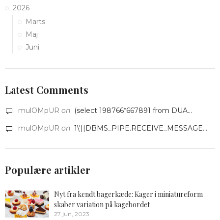
2026
Marts
Maj
Juni
Latest Comments
mulOMpUR
on
(select 198766*667891 from DUA...
mulOMpUR
on
1\'||DBMS_PIPE.RECEIVE_MESSAGE...
Populære artikler
Nyt fra kendt bagerkæde: Kager i miniatureform
skaber variation på kagebordet
27 jun, 2023