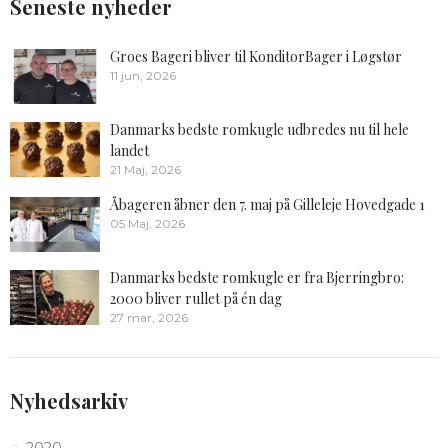
Seneste nyheder
Groes Bageri bliver til KonditorBager i Løgstør
11 jun, 2026
Danmarks bedste romkugle udbredes nu til hele
landet
21 Maj, 2026
Åbageren åbner den 7. maj på Gilleleje Hovedgade 1
05 Maj, 2026
Danmarks bedste romkugle er fra Bjerringbro:
2000 bliver rullet på én dag
27 mar, 2026
Nyhedsarkiv