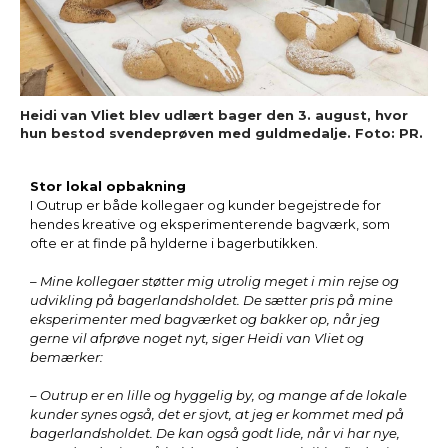
Heidi van Vliet blev udlært bager den 3. august, hvor
hun bestod svendeprøven med guldmedalje. Foto: PR.
Stor lokal opbakning
I Outrup er både kollegaer og kunder begejstrede for
hendes kreative og eksperimenterende bagværk, som
ofte er at finde på hylderne i bagerbutikken.
– Mine kollegaer støtter mig utrolig meget i min rejse og
udvikling på bagerlandsholdet. De sætter pris på mine
eksperimenter med bagværket og bakker op, når jeg
gerne vil afprøve noget nyt, siger Heidi van Vliet og
bemærker:
– Outrup er en lille og hyggelig by, og mange af de lokale
kunder synes også, det er sjovt, at jeg er kommet med på
bagerlandsholdet. De kan også godt lide, når vi har nye,