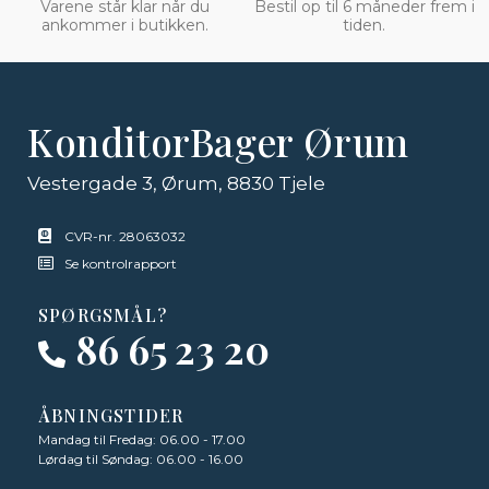
Varene står klar når du
Bestil op til 6 måneder frem i
ankommer i butikken.
tiden.
KonditorBager Ørum
Vestergade 3, Ørum, 8830 Tjele
CVR-nr. 28063032
Se kontrolrapport
SPØRGSMÅL?
86 65 23 20
ÅBNINGSTIDER
Mandag til Fredag: 06.00 - 17.00
Lørdag til Søndag: 06.00 - 16.00