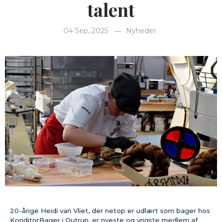
talent
04 Sep, 2025
Nyheder
20-årige Heidi van Vliet, der netop er udlært som bager hos
KonditorBager i Outrup, er nyeste og yngste medlem af