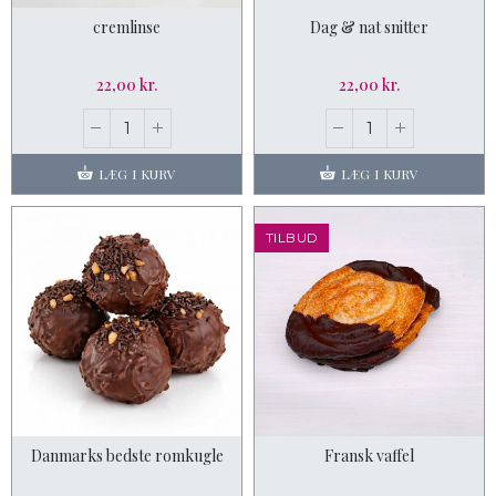
cremlinse
Dag & nat snitter
22,00 kr.
22,00 kr.
LÆG I KURV
LÆG I KURV
TILBUD
Danmarks bedste romkugle
Fransk vaffel