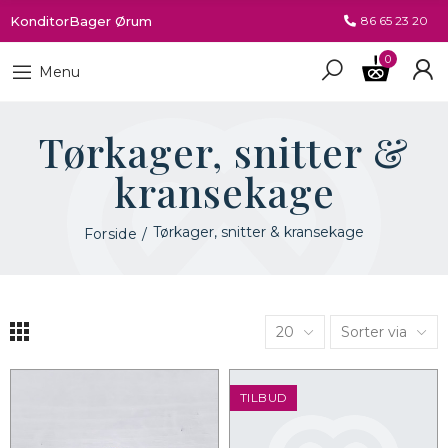
KonditorBager Ørum
86 65 23 20
0
Menu
Tørkager, snitter &
kransekage
Tørkager, snitter & kransekage
Forside
20
Sorter via
TILBUD