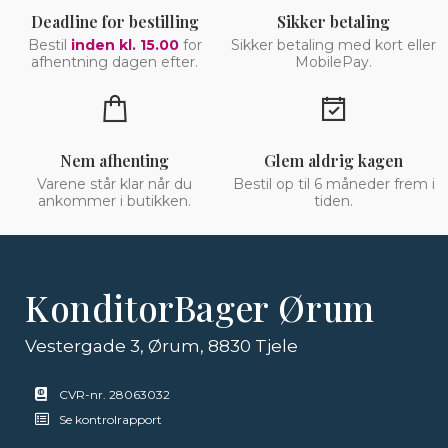
Deadline for bestilling
Sikker betaling
Bestil
inden kl. 15.00
for
Sikker betaling med kort eller
afhentning dagen efter.
MobilePay.
Nem afhenting
Glem aldrig kagen
Varene står klar når du
Bestil op til 6 måneder frem i
ankommer i butikken.
tiden.
KonditorBager Ørum
Vestergade 3, Ørum, 8830 Tjele
CVR-nr. 28063032
Se kontrolrapport