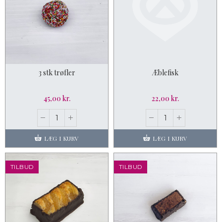
3 stk trøfler
Æblefisk
45,00 kr.
22,00 kr.
LÆG I KURV
LÆG I KURV
TILBUD
TILBUD