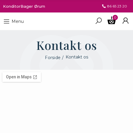
KonditorBager Ørum
86 65 23 20
0
Menu
Kontakt os
Kontakt os
Forside