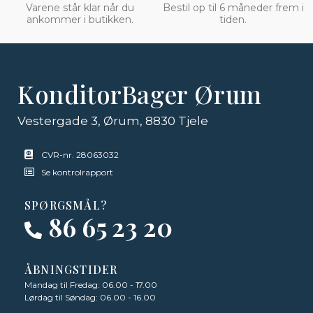
Varene står klar når du
Bestil op til 6 måneder frem i
ankommer i butikken.
tiden.
KonditorBager Ørum
Vestergade 3, Ørum, 8830 Tjele
CVR-nr. 28063032
Se kontrolrapport
SPØRGSMÅL?
86 65 23 20
ÅBNINGSTIDER
Mandag til Fredag: 06.00 - 17.00
Lørdag til Søndag: 06.00 - 16.00