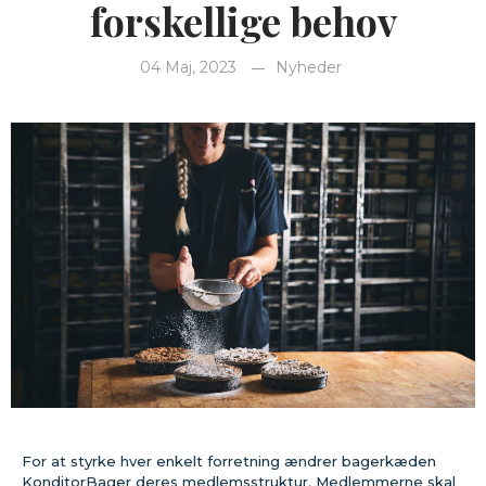
forskellige behov
04 Maj, 2023
Nyheder
For at styrke hver enkelt forretning ændrer bagerkæden
KonditorBager deres medlemsstruktur. Medlemmerne skal