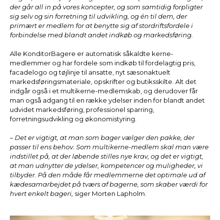
der går all in på vores koncepter, og som samtidig forpligter
sig selv og sin forretning til udvikling, og én til dem, der
primært er medlem for at benytte sig af stordriftsfordele i
forbindelse med blandt andet indkøb og markedsføring.
Alle KonditorBagere er automatisk såkaldte kerne-
medlemmer og har fordele som indkøb til fordelagtig pris,
facadelogo og tøjlinje til ansatte, nyt sæsonaktuelt
markedsføringsmateriale, opskrifter og butiksskilte. Alt det
indgår også i et multikerne-medlemskab, og derudover får
man også adgang til en række ydelser inden for blandt andet
udvidet markedsføring, professionel sparring,
forretningsudvikling og økonomistyring.
– Det er vigtigt, at man som bager vælger den pakke, der
passer til ens behov. Som multikerne-medlem skal man være
indstillet på, at der løbende stilles nye krav, og det er vigtigt,
at man udnytter de ydelser, kompetencer og muligheder, vi
tilbyder. På den måde får medlemmerne det optimale ud af
kædesamarbejdet på tværs af bagerne, som skaber værdi for
hvert enkelt bageri,
siger Morten Lapholm.