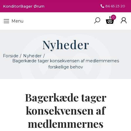
KonditorBager Ørum
86 65 23 20
0
Menu
Nyheder
Forside
Nyheder
Bagerkæde tager konsekvensen af medlemmernes
forskellige behov
Bagerkæde tager
konsekvensen af
medlemmernes