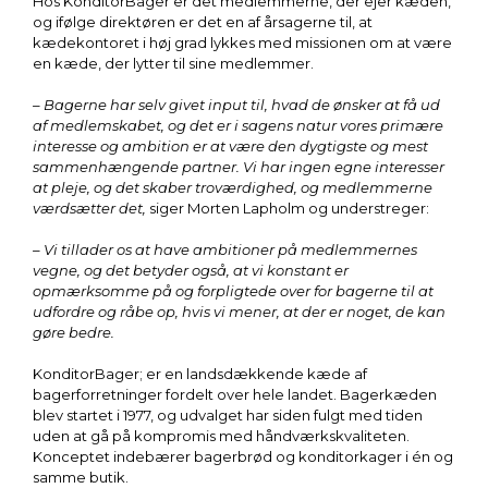
Hos KonditorBager er det medlemmerne, der ejer kæden,
og ifølge direktøren er det en af årsagerne til, at
kædekontoret i høj grad lykkes med missionen om at være
en kæde, der lytter til sine medlemmer.
– Bagerne har selv givet input til, hvad de ønsker at få ud
af medlemskabet, og det er i sagens natur vores primære
interesse og ambition er at være den dygtigste og mest
sammenhængende partner. Vi har ingen egne interesser
at pleje, og det skaber troværdighed, og medlemmerne
værdsætter det,
siger Morten Lapholm og understreger:
– Vi tillader os at have ambitioner på medlemmernes
vegne, og det betyder også, at vi konstant er
opmærksomme på og forpligtede over for bagerne til at
udfordre og råbe op, hvis vi mener, at der er noget, de kan
gøre bedre.
KonditorBager; er en landsdækkende kæde af
bagerforretninger fordelt over hele landet. Bagerkæden
blev startet i 1977, og udvalget har siden fulgt med tiden
uden at gå på kompromis med håndværkskvaliteten.
Konceptet indebærer bagerbrød og konditorkager i én og
samme butik.