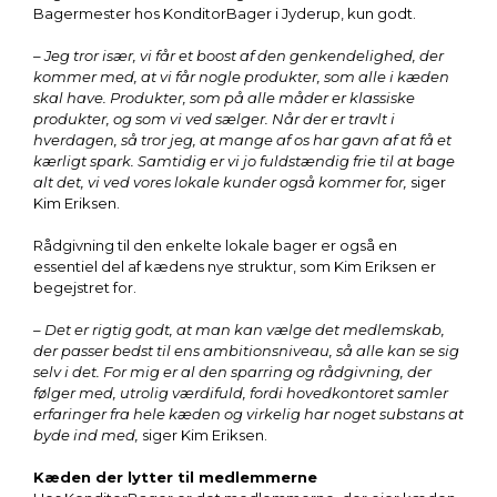
Bagermester hos KonditorBager i Jyderup, kun godt.
– Jeg tror især, vi får et boost af den genkendelighed, der
kommer med, at vi får nogle produkter, som alle i kæden
skal have. Produkter, som på alle måder er klassiske
produkter, og som vi ved sælger. Når der er travlt i
hverdagen, så tror jeg, at mange af os har gavn af at få et
kærligt spark. Samtidig er vi jo fuldstændig frie til at bage
alt det, vi ved vores lokale kunder også kommer for,
siger
Kim Eriksen.
Rådgivning til den enkelte lokale bager er også en
essentiel del af kædens nye struktur, som Kim Eriksen er
begejstret for.
– Det er rigtig godt, at man kan vælge det medlemskab,
der passer bedst til ens ambitionsniveau, så alle kan se sig
selv i det. For mig er al den sparring og rådgivning, der
følger med, utrolig værdifuld, fordi hovedkontoret samler
erfaringer fra hele kæden og virkelig har noget substans at
byde ind med,
siger Kim Eriksen.
Kæden der lytter til medlemmerne