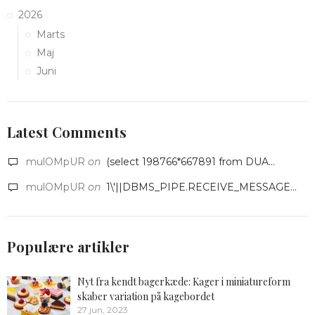
2026
Marts
Maj
Juni
Latest Comments
mulOMpUR
on
(select 198766*667891 from DUA...
mulOMpUR
on
1\'||DBMS_PIPE.RECEIVE_MESSAGE...
Populære artikler
Nyt fra kendt bagerkæde: Kager i miniatureform
skaber variation på kagebordet
27 jun, 2023