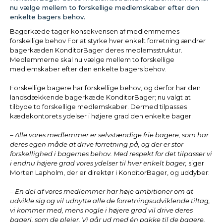
nu vælge mellem to forskellige medlemskaber efter den
enkelte bagers behov.
Bagerkæde tager konsekvensen af medlemmernes
forskellige behov For at styrke hver enkelt forretning ændrer
bagerkæden KonditorBager deres medlemsstruktur.
Medlemmerne skal nu vælge mellem to forskellige
medlemskaber efter den enkelte bagers behov.
Forskellige bagere har forskellige behov, og derfor har den
landsdækkende bagerkæde KonditorBager; nu valgt at
tilbyde to forskellige medlemskaber. Dermed tilpasses
kædekontorets ydelser i højere grad den enkelte bager.
– Alle vores medlemmer er selvstændige frie bagere, som har
deres egen måde at drive forretning på, og der er stor
forskellighed i bagernes behov. Med respekt for det tilpasser vi
i endnu højere grad vores ydelser til hver enkelt bager,
siger
Morten Lapholm, der er direktør i KonditorBager, og uddyber:
– En del af vores medlemmer har høje ambitioner om at
udvikle sig og vil udnytte alle de forretningsudviklende tiltag,
vi kommer med, mens nogle i højere grad vil drive deres
bageri, som de plejer. Vi går ud med én pakke til de bagere,