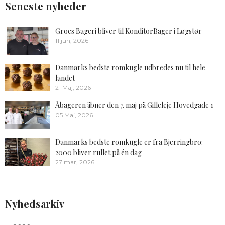
Seneste nyheder
Groes Bageri bliver til KonditorBager i Løgstør
11 jun, 2026
Danmarks bedste romkugle udbredes nu til hele
landet
21 Maj, 2026
Åbageren åbner den 7. maj på Gilleleje Hovedgade 1
05 Maj, 2026
Danmarks bedste romkugle er fra Bjerringbro:
2000 bliver rullet på én dag
27 mar, 2026
Nyhedsarkiv