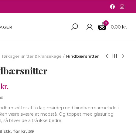
0
0,00 kr.
BAGER
Tørkager, snitter & kransekage
Hindbærsnitter
dbærsnitter
kr.
ms
hindbærsnitter af to lag mørdej med hindbærmarmelade i
 kan være svære at modstå. Og toppet med glasur og
 så bliver de altså ikke bedre.
3 stk. for kr. 59