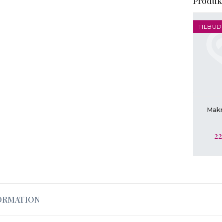
Produk
TILBUD
.
L
Makr
22
ORMATION