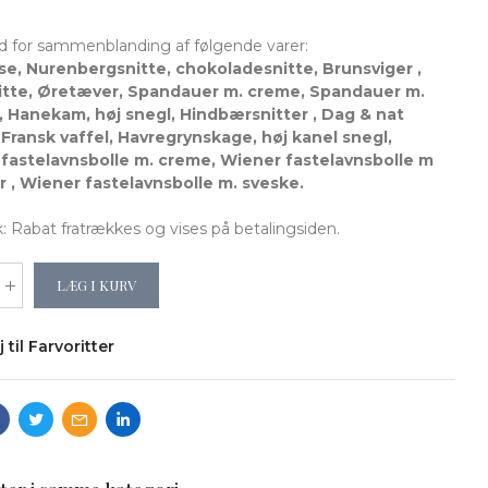
d for sammenblanding af følgende varer:
se, Nurenbergsnitte, chokoladesnitte, Brunsviger ,
tte, Øretæver, Spandauer m. creme, Spandauer m.
j, Hanekam, høj snegl, Hindbærsnitter , Dag & nat
, Fransk vaffel, Havregrynskage, høj kanel snegl,
fastelavnsbolle m. creme, Wiener fastelavnsbolle m
 , Wiener fastelavnsbolle m. sveske.
Rabat fratrækkes og vises på betalingsiden.
LÆG I KURV
j til Farvoritter