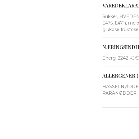
VAREDEKLARA
Sukker, HVEDEMEL,
E475, E471), mel
glukose fruktose
NÆRINGSIND
Energi 2242 KJ/53
ALLERGENER (
HASSELNØDDER
PARANØDDER, 