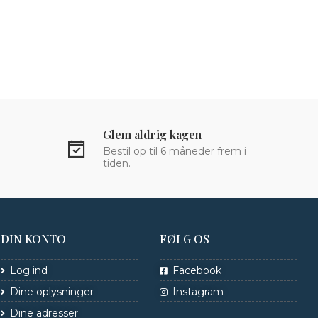
Glem aldrig kagen
Bestil op til 6 måneder frem i
tiden.
DIN KONTO
FØLG OS
Log ind
Facebook
Dine oplysninger
Instagram
Dine adresser