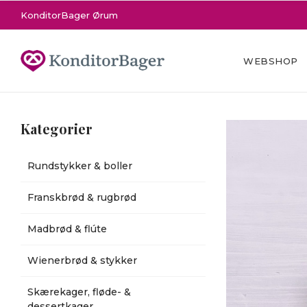
KonditorBager Ørum
WEBSHOP
Kategorier
Rundstykker & boller
Franskbrød & rugbrød
Madbrød & flúte
Wienerbrød & stykker
Skærekager, fløde- &
dessertkager