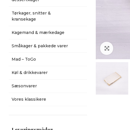
Tørkager, snitter &
kransekage
Kagemand & mærkedage
Småkager & pakkede varer
Klik for a
Mad – ToGo
Køl & drikkevarer
Sæsonvarer
Vores klassikere
Leveringsmåder