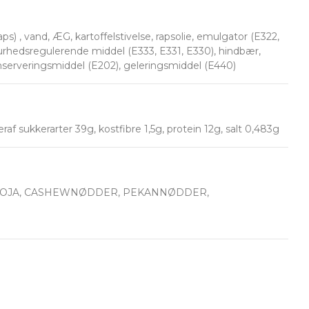
s) , vand, ÆG, kartoffelstivelse, rapsolie, emulgator (E322,
surhedsregulerende middel (E333, E331, E330), hindbær,
onserveringsmiddel (E202), geleringsmiddel (E440)
af sukkerarter 39g, kostfibre 1,5g, protein 12g, salt 0,483g
SOJA, CASHEWNØDDER, PEKANNØDDER,