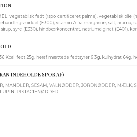
TION
 vegetabilsk fedt (rspo certificeret palme), vegetabilsk olie (rap
behandlingsmiddel (E300), vitamin A fra margarine, salt, aroma, 
 sirup, syre (E330), hindbærkoncentrat, natriumalginat (E401), k
HOLD
6 Kcal, fedt 25g, heraf mættede fedtsyrer 9,3g, kulhydrat 64g, her
KAN INDEHOLDE SPOR AF)
, MANDLER, SESAM, VALNØDDER, JORDNØDDER, MÆLK, 
LUPIN, PISTACIENØDDER