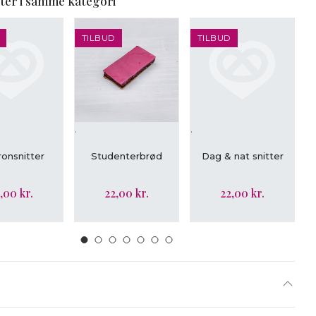
ter i samme kategori
TILBUD
TILBUD
.
.
.
ÆG I KURV
LÆG I KURV
LÆG I KURV
onsnitter
Studenterbrød
Dag & nat snitter
,00 kr.
22,00 kr.
22,00 kr.