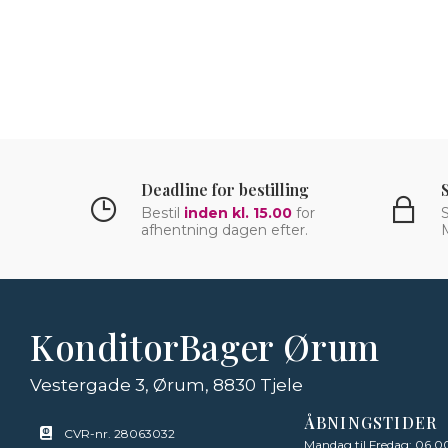
Deadline for bestilling
Bestil
inden kl. 15.00
for
S
afhentning dagen efter.
KonditorBager Ørum
Vestergade 3, Ørum, 8830 Tjele
ÅBNINGSTIDER
CVR-nr. 28063032
Mandag til Fredag: 06.00