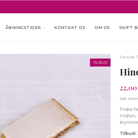
ÅBNINGSTIDER
KONTAKT OS
OM OS
SKIFT 
Forside
TILBUD
Hin
22,00 
Inkl. mo
Friske 
midten,
krymmel,
Tilbud: 