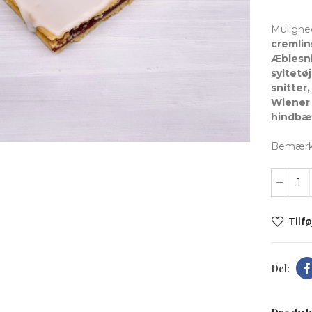
Mulighe
cremlin
Æblesni
syltetø
snitter
Wiener 
t forstørre
hindbær
Bemærk: 
Tilfø