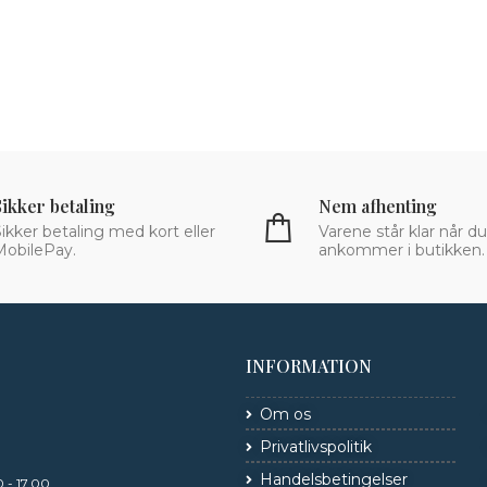
Sikker betaling
Nem afhenting
ikker betaling med kort eller
Varene står klar når du
MobilePay.
ankommer i butikken.
INFORMATION
Om os
Privatlivspolitik
Handelsbetingelser
 - 17.00