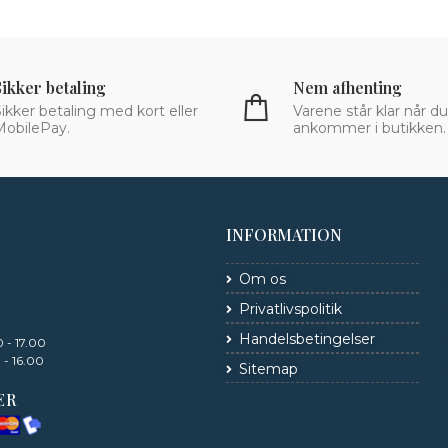
Sikker betaling
Nem afhenting
ikker betaling med kort eller
Varene står klar når du
MobilePay.
ankommer i butikken.
INFORMATION
Om os
Privatlivspolitik
Handelsbetingelser
 - 17.00
 - 16.00
Sitemap
ER