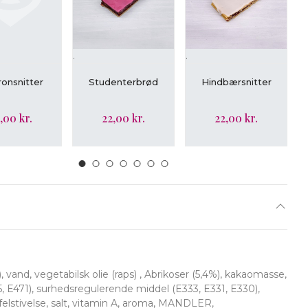
.
.
.
ÆG I KURV
LÆG I KURV
LÆG I KURV
onsnitter
Studenterbrød
Hindbærsnitter
,00 kr.
22,00 kr.
22,00 kr.
vand, vegetabilsk olie (raps) , Abrikoser (5,4%), kakaomasse,
E471), surhedsregulerende middel (E333, E331, E330),
ffelstivelse, salt, vitamin A, aroma, MANDLER,