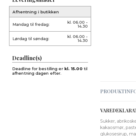
Afhentning i butikken
kl. 06.00 -
Mandag til fredag:
14.30
kl. 06.00 -
Lørdag til søndag:
14.30
Deadline(s)
Deadline for bestilling er
kl. 15.00
til
afhentning dagen efter.
PRODUKTINF
VAREDEKLARA
Sukker, abrikoske
kakaosmør, paste
glukosesirup, maj