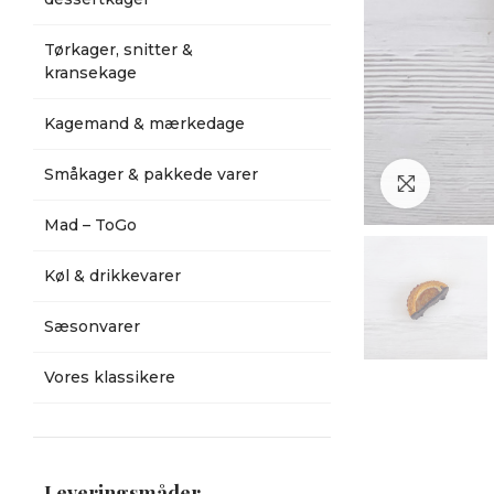
Tørkager, snitter &
kransekage
Kagemand & mærkedage
Småkager & pakkede varer
Klik for a
Mad – ToGo
Køl & drikkevarer
Sæsonvarer
Vores klassikere
Leveringsmåder