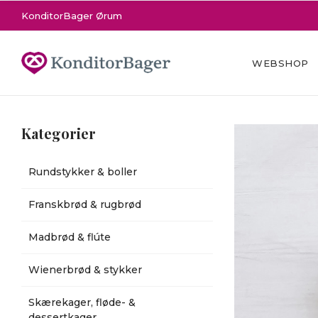
KonditorBager Ørum
WEBSHOP
Kategorier
Rundstykker & boller
Franskbrød & rugbrød
Madbrød & flúte
Wienerbrød & stykker
Skærekager, fløde- &
dessertkager