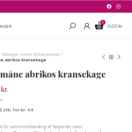
0
0,00 kr.
BAGER
Tørkager, snitter & kransekage
e abrikos kransekage
vmåne abrikos kransekage
kr.
ms
2 stk. for kr. 49
d for sammenblanding af følgende varer: