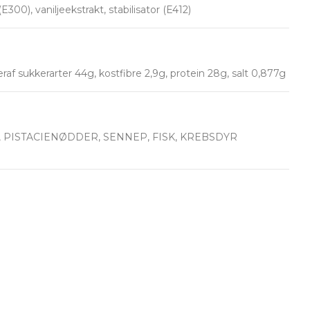
00), vaniljeekstrakt, stabilisator (E412)
af sukkerarter 44g, kostfibre 2,9g, protein 28g, salt 0,877g
 PISTACIENØDDER, SENNEP, FISK, KREBSDYR