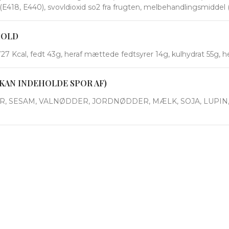
E418, E440), svovldioxid so2 fra frugten, melbehandlingsmiddel (E3
HOLD
7 Kcal, fedt 43g, heraf mættede fedtsyrer 14g, kulhydrat 55g, her
KAN INDEHOLDE SPOR AF)
 SESAM, VALNØDDER, JORDNØDDER, MÆLK, SOJA, LUPIN,