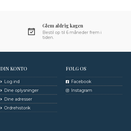
Glem aldrig kagen
Bestil op til 6 måneder frem i
tiden.
DIN KONTO
FØLG OS
Log ind
Facebook
Dine oplysninger
Instagram
Dine adresser
Ordrehistorik