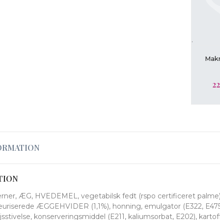
.
L
Makr
22
ORMATION
TION
rner, ÆG, HVEDEMEL, vegetabilsk fedt (rspo certificeret palme), 
uriserede ÆGGEHVIDER (1,1%), honning, emulgator (E322, E475, 
sstivelse, konserveringsmiddel (E211, kaliumsorbat, E202), karto