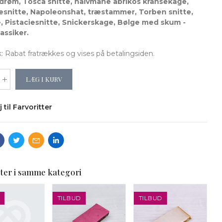
røm, Tosca snitte, halvmåne abrikos kransekage,
snitte, Napoleonshat, træstammer, Torben snitte,
, Pistaciesnitte, Snickerskage, Bølge med skum -
assiker.
Rabat fratrækkes og vises på betalingsiden.
LÆG I KURV
j til Farvoritter
ter i samme kategori
TILBUD
TILBUD