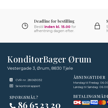
Deadline for bestilling
Bestil
inden kl. 15.00
for
S
afhentning dagen efter.
KonditorBager Ørum
Vestergade 3, Ørum, 8830 Tjele
ÅBNINGSTIDER
CVR-nr. 28063032
Mandag til Fredag: 06.00
Se kontrolrapport
Lørdag til Søndag: 06.00
BETALINGSMÅD
SPØRGSMÅL?
86 65 23 20