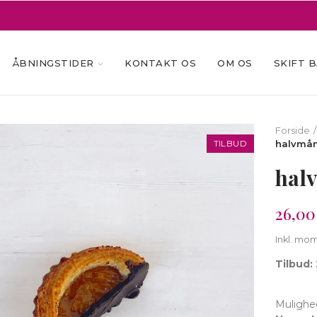
ÅBNINGSTIDER
KONTAKT OS
OM OS
SKIFT 
Forside
TILBUD
halvmån
hal
26,00 
Inkl. mo
Tilbud: 
Mulighe