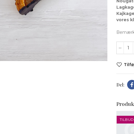
Nougatd
Lagkage
Kajkage
vores kl
Bemærk: 
t forstørre
Tilfø
Produk
TILBUD