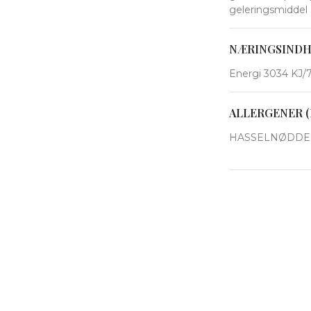
geleringsmiddel (
NÆRINGSIND
Energi 3034 KJ/72
ALLERGENER (
HASSELNØDDER,