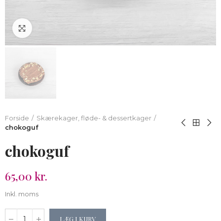
Klik for at forstørre
Forside
Skærekager, fløde- & dessertkager
chokoguf
chokoguf
65,00 kr.
Inkl. moms
LÆG I KURV