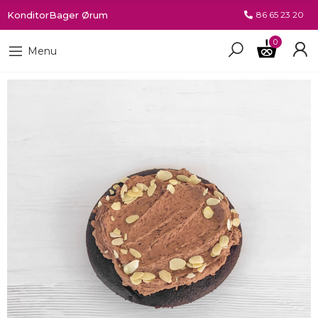
KonditorBager Ørum
86 65 23 20
0
Menu