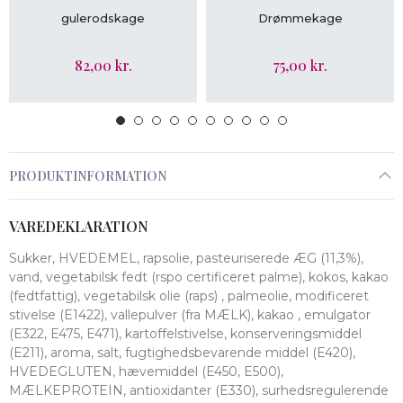
LÆG I KURV
LÆG I KURV
gulerodskage
Drømmekage
82,00 kr.
75,00 kr.
PRODUKTINFORMATION
VAREDEKLARATION
Sukker, HVEDEMEL, rapsolie, pasteuriserede ÆG (11,3%),
vand, vegetabilsk fedt (rspo certificeret palme), kokos, kakao
(fedtfattig), vegetabilsk olie (raps) , palmeolie, modificeret
stivelse (E1422), vallepulver (fra MÆLK), kakao , emulgator
(E322, E475, E471), kartoffelstivelse, konserveringsmiddel
(E211), aroma, salt, fugtighedsbevarende middel (E420),
HVEDEGLUTEN, hævemiddel (E450, E500),
MÆLKEPROTEIN, antioxidanter (E330), surhedsregulerende