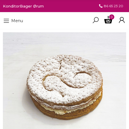
KonditorBager Ørum
86 65 23 20
0
Menu