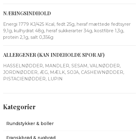
NÆRINGSINDHOLD
Energi 1779 KJ/425 Kcal, fedt 25g, heraf mættede fedtsyrer
9,1g, kulhydrat 48g, heraf sukkerarter 34g, kostfibre 1,3g,
protein 2,1g, salt 0,356g
ALLERGENER (KAN INDEHOLDE SPOR AF)
HASSELNØDDER, MANDLER, SESAM, VALNØDDER,
JORDNØDDER, ÆG, MÆLK, SOJA, CASHEWNØDDER,
PISTACIENØDDER, LUPIN
Kategorier
Rundstykker & boller
Franskbrød & rugbrød