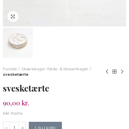
Klik for at forstørre
Forside
Skærekager, fløde- & dessertkager
svesketærte
svesketærte
90,00 kr.
Inkl. moms
LÆG I KURV