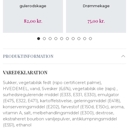
LÆG I KURV
LÆG I KURV
gulerodskage
Drømmekage
82,00 kr.
75,00 kr.
PRODUKTINFORMATION
VAREDEKLARATION
Sukker, vegetabilsk fedt (rspo certificeret palme),
HVEDEMEL, vand, Svesker (6,6%), vegetabilsk olie (raps) ,
surhedsregulerende middel (E333, E331, E330), emulgator
(E475, E322, E471), kartoffelstivelse, geleringsmiddel (E418),
konserveringsmiddel (E202), farvestof (E150d, E150c), aroma,
vitamin A, salt, melbehandlingsmiddel (E300), dextrose,
ekstraheret bourbon vaniljepulver, antiklumpningsmiddel
(E551), ethanol