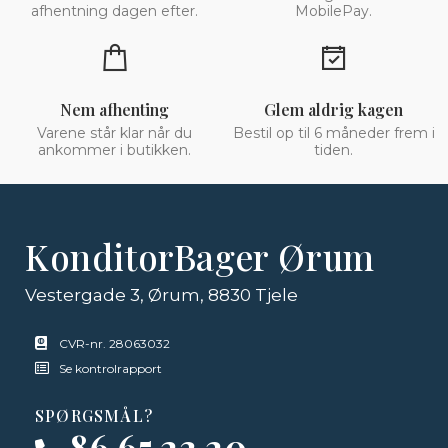
afhentning dagen efter.
MobilePay.
Nem afhenting
Glem aldrig kagen
Varene står klar når du
Bestil op til 6 måneder frem i
ankommer i butikken.
tiden.
KonditorBager Ørum
Vestergade 3, Ørum, 8830 Tjele
CVR-nr. 28063032
Se kontrolrapport
SPØRGSMÅL?
86 65 23 20