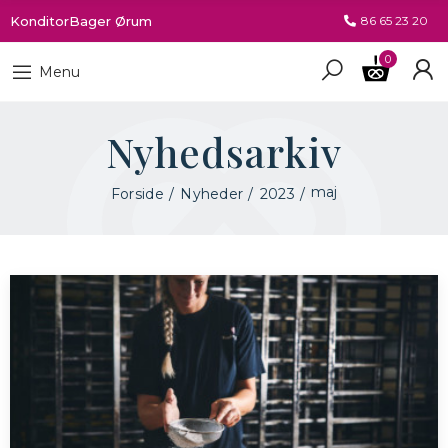
KonditorBager Ørum
86 65 23 20
0
Menu
Nyhedsarkiv
maj
Forside
Nyheder
2023