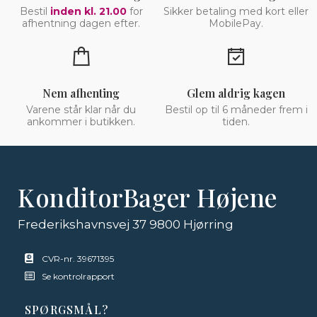
Bestil
inden kl. 21.00
for
Sikker betaling med kort eller
afhentning dagen efter.
MobilePay.
Nem afhenting
Glem aldrig kagen
Varene står klar når du
Bestil op til 6 måneder frem i
ankommer i butikken.
tiden.
KonditorBager Højene
Frederikshavnsvej 37 9800 Hjørring
CVR-nr. 39671395
Se kontrolrapport
SPØRGSMÅL?