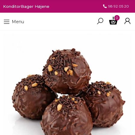
KonditorBager Højene
98 92 05 20
0
Menu