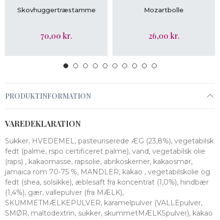
LÆG I KURV
LÆG I KURV
Skovhuggertræstamme
Mozartbolle
70,00 kr.
26,00 kr.
PRODUKTINFORMATION
VAREDEKLARATION
Sukker, HVEDEMEL, pasteuriserede ÆG (23,8%), vegetabilsk
fedt (palme, rspo certificeret palme), vand, vegetabilsk olie
(raps) , kakaomasse, rapsolie, abrikoskerner, kakaosmør,
jamaica rom 70-75 %, MANDLER, kakao , vegetabilskolie og
fedt (shea, solsikke), æblesaft fra koncentrat (1,0%), hindbær
(1,4%), gær, vallepulver (fra MÆLK),
SKUMMETMÆLKEPULVER, karamelpulver (VALLEpulver,
SMØR, maltodextrin, sukker, skummetMÆLKSpulver), kakao