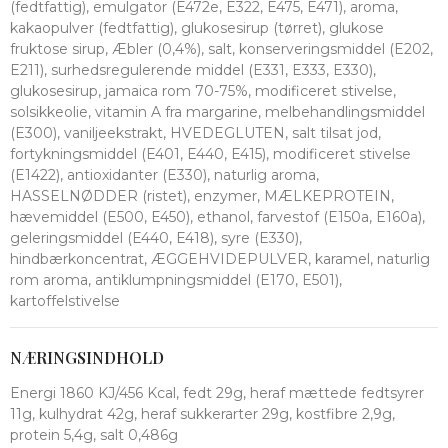
(fedtfattig), emulgator (E472e, E322, E475, E471), aroma,
kakaopulver (fedtfattig), glukosesirup (tørret), glukose
fruktose sirup, Æbler (0,4%), salt, konserveringsmiddel (E202,
E211), surhedsregulerende middel (E331, E333, E330),
glukosesirup, jamaica rom 70-75%, modificeret stivelse,
solsikkeolie, vitamin A fra margarine, melbehandlingsmiddel
(E300), vaniljeekstrakt, HVEDEGLUTEN, salt tilsat jod,
fortykningsmiddel (E401, E440, E415), modificeret stivelse
(E1422), antioxidanter (E330), naturlig aroma,
HASSELNØDDER (ristet), enzymer, MÆLKEPROTEIN,
hævemiddel (E500, E450), ethanol, farvestof (E150a, E160a),
geleringsmiddel (E440, E418), syre (E330),
hindbærkoncentrat, ÆGGEHVIDEPULVER, karamel, naturlig
rom aroma, antiklumpningsmiddel (E170, E501),
kartoffelstivelse
NÆRINGSINDHOLD
Energi 1860 KJ/456 Kcal, fedt 29g, heraf mættede fedtsyrer
11g, kulhydrat 42g, heraf sukkerarter 29g, kostfibre 2,9g,
protein 5,4g, salt 0,486g