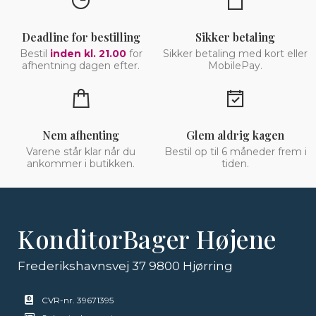
Deadline for bestilling
Sikker betaling
Bestil
inden kl. 21.00
for
Sikker betaling med kort eller
afhentning dagen efter.
MobilePay.
Nem afhenting
Glem aldrig kagen
Varene står klar når du
Bestil op til 6 måneder frem i
ankommer i butikken.
tiden.
KonditorBager Højene
Frederikshavnsvej 37 9800 Hjørring
CVR-nr. 39671395