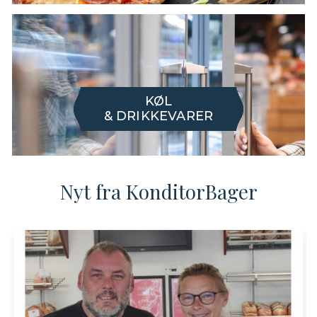
KØL
& DRIKKEVARER
Nyt fra KonditorBager