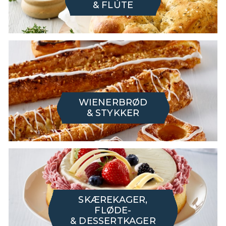
& FLÚTE
WIENERBRØD
& STYKKER
SKÆREKAGER,
FLØDE-
& DESSERTKAGER