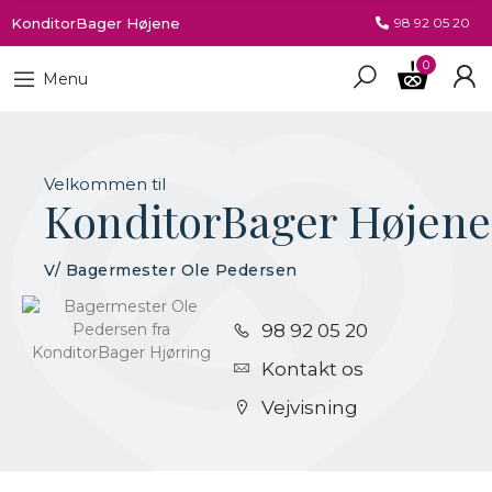
KonditorBager Højene
98 92 05 20
0
Menu
Velkommen til
KonditorBager Højene
V/ Bagermester Ole Pedersen
98 92 05 20
Kontakt os
Vejvisning