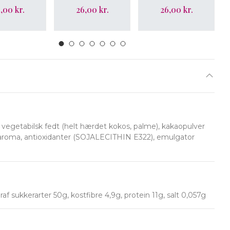
,00 kr.
26,00 kr.
26,00 kr.
getabilsk fedt (helt hærdet kokos, palme), kakaopulver
jearoma, antioxidanter (SOJALECITHIN E322), emulgator
af sukkerarter 50g, kostfibre 4,9g, protein 11g, salt 0,057g