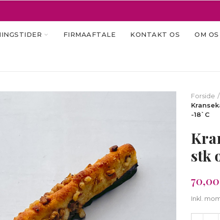
INGSTIDER
FIRMAAFTALE
KONTAKT OS
OM OS
Forside
Kransek
-18`C
Kra
stk 
70,00
Inkl. mo