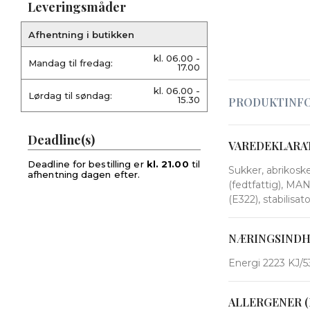
Leveringsmåder
Afhentning i butikken
kl. 06.00 -
Mandag til fredag:
17.00
kl. 06.00 -
Lørdag til søndag:
15.30
PRODUKTINF
Deadline(s)
VAREDEKLARA
Deadline for bestilling er
kl. 21.00
til
Sukker, abrikos
afhentning dagen efter.
(fedtfattig), MA
(E322), stabilisa
NÆRINGSIND
Energi 2223 KJ/53
ALLERGENER (