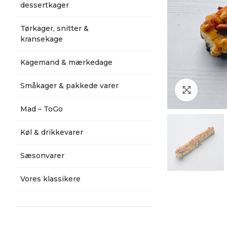
dessertkager
Tørkager, snitter &
kransekage
Kagemand & mærkedage
Småkager & pakkede varer
Klik for a
Mad – ToGo
Køl & drikkevarer
Sæsonvarer
Vores klassikere