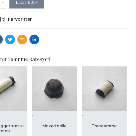
LÆG I KURV
j til Farvoritter
ter i samme kategori
.
.
.
ÆG I KURV
LÆG I KURV
LÆG I KURV
ggertræsta
Mozartbolle
Træstamme
mme