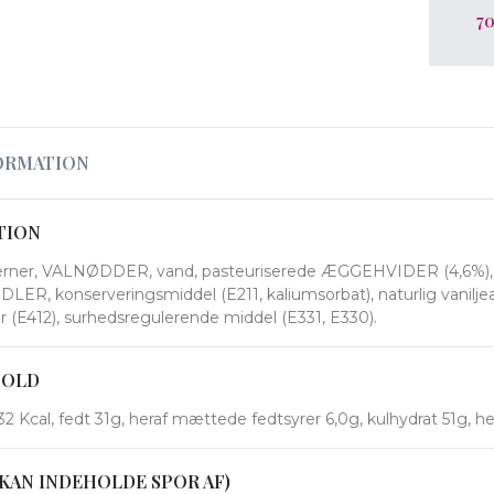
70
ORMATION
TION
kerner, VALNØDDER, vand, pasteuriserede ÆGGEHVIDER (4,6%), ve
NDLER, konserveringsmiddel (E211, kaliumsorbat), naturlig vanil
tor (E412), surhedsregulerende middel (E331, E330).
HOLD
2 Kcal, fedt 31g, heraf mættede fedtsyrer 6,0g, kulhydrat 51g, her
KAN INDEHOLDE SPOR AF)