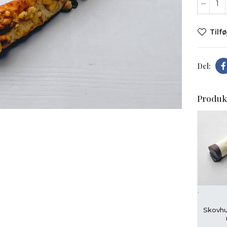
Tilfø
t forstørre
Produk
.
L
Skovhu