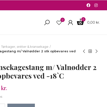
0
0
0,00 kr.
Tørkager, snitter & kransekage
agestang m/ Valnødder 2 stk opbevares ved
nsekagestang m/ Valnødder 2
opbevares ved -18`C
 kr.
ms