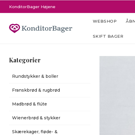
KonditorBager Højene
WEBSHOP
ÅBN
SKIFT BAGER
Kategorier
Rundstykker & boller
Franskbrød & rugbrød
Madbrød & flúte
Wienerbrød & stykker
Skærekager, fløde- &