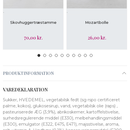
.
.
LÆG I KURV
LÆG I KURV
Skovhuggertræstamme
Mozartbolle
70,00 kr.
26,00 kr.
PRODUKTINFORMATION
VAREDEKLARATION
Sukker, HVEDEMEL, vegetabilsk fedt (sg rspo certificeret
palme, kokos), glukosesirup, vand, vegetabilsk olie (raps) ,
pasteuriserede ÆG (3,9%), abrikoskerner, kartoffelstivelse,
surhedsregulerende middel (E330), melbehandlingsmiddel
(E300), emulgator (E322, E475, E471), majsstivelse, aroma,