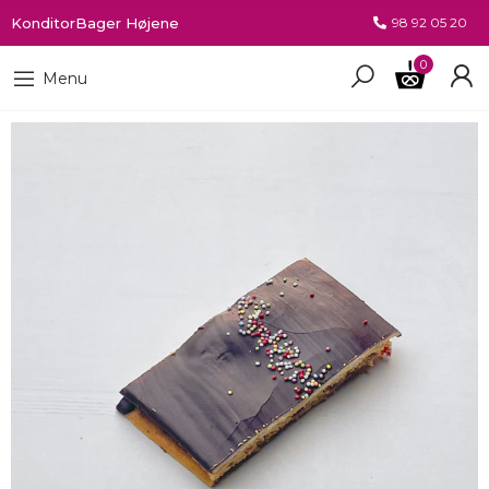
KonditorBager Højene
98 92 05 20
0
Menu