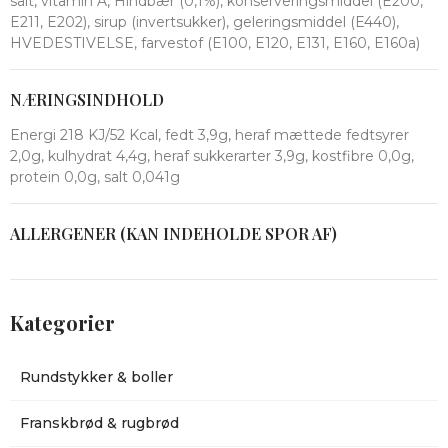
salt, vitamin A, Hindbær (0,1%), konserveringsmiddel (E200,
E211, E202), sirup (invertsukker), geleringsmiddel (E440),
HVEDESTIVELSE, farvestof (E100, E120, E131, E160, E160a)
NÆRINGSINDHOLD
Energi 218 KJ/52 Kcal, fedt 3,9g, heraf mættede fedtsyrer
2,0g, kulhydrat 4,4g, heraf sukkerarter 3,9g, kostfibre 0,0g,
protein 0,0g, salt 0,041g
ALLERGENER (KAN INDEHOLDE SPOR AF)
Kategorier
Rundstykker & boller
Franskbrød & rugbrød