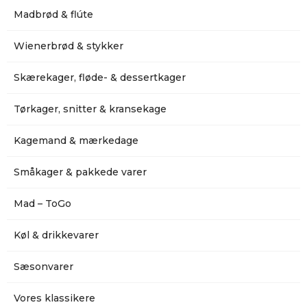
Madbrød & flúte
Wienerbrød & stykker
Skærekager, fløde- & dessertkager
Tørkager, snitter & kransekage
Kagemand & mærkedage
Småkager & pakkede varer
Mad – ToGo
Køl & drikkevarer
Sæsonvarer
Vores klassikere