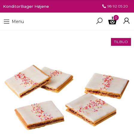
KonditorBager Højene
98 92 05 20
0
Menu
TILBUD