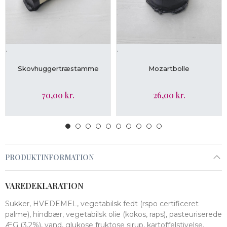
.
.
LÆG I KURV
LÆG I KURV
Skovhuggertræstamme
Mozartbolle
70,00 kr.
26,00 kr.
PRODUKTINFORMATION
VAREDEKLARATION
Sukker, HVEDEMEL, vegetabilsk fedt (rspo certificeret
palme), hindbær, vegetabilsk olie (kokos, raps), pasteuriserede
ÆG (3,2%), vand, glukose fruktose sirup, kartoffelstivelse,