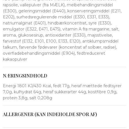
rapsolie, vallepulver (fra MÆLK), melbehandlingsmiddel
(E300), geleringsmiddel (E440), konserveringsmiddel (E211,
E202), surhedsregulerende middel (E330, E331, E333),
natriumalginat (E401), hindbærkoncentrat, syre (E330),
emulgator (E322, E471, E475), vitamin A fra margarine, salt,
aroma, glukosesirup, antioxidanter (E330), majsstivelse,
farvestof (E132, E101, E100, E133, E120), antiklumpsmiddel
talkum, farvende fødevarer (koncentrat af solbær, radise),
overfladebehandlingsmiddel (E904), fedtreduceret
kakaopulver
NÆRINGSINDHOLD
Energi 1801 KJ/430 Kcal, fedt 17g, heraf mættede fedtsyrer
7,0g, kulhydrat 64g, heraf sukkerarter 44g, kostfibre 0,9g,
protein 3,8g, salt 0,208g
ALLERGENER (KAN INDEHOLDE SPOR AF)