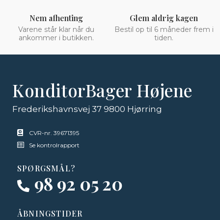
Nem afhenting
Glem aldrig kagen
Varene står klar når du
Bestil op til 6 måneder frem i
ankommer i butikken.
tiden.
KonditorBager Højene
Frederikshavnsvej 37 9800 Hjørring
CVR-nr. 39671395
Se kontrolrapport
SPØRGSMÅL?
98 92 05 20
ÅBNINGSTIDER