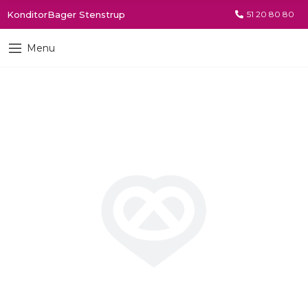
KonditorBager Stenstrup
51 20 80 80
Menu