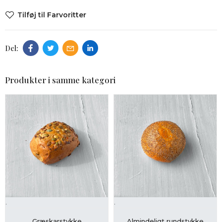
Tilføj til Farvoritter
Produkter i samme kategori
.
.
LÆG I KURV
LÆG I KURV
Græskarstykke
Almindeligt rundstykke