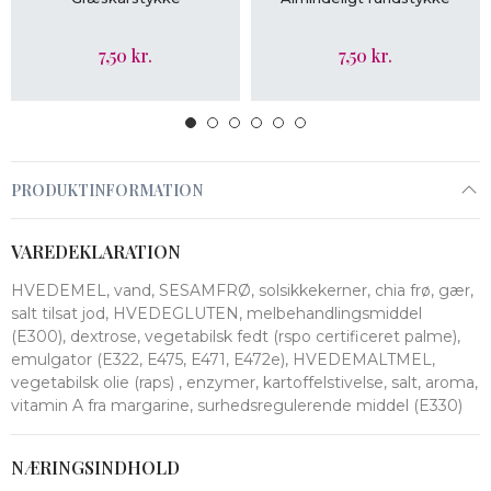
7,50 kr.
7,50 kr.
PRODUKTINFORMATION
VAREDEKLARATION
HVEDEMEL, vand, SESAMFRØ, solsikkekerner, chia frø, gær,
salt tilsat jod, HVEDEGLUTEN, melbehandlingsmiddel
(E300), dextrose, vegetabilsk fedt (rspo certificeret palme),
emulgator (E322, E475, E471, E472e), HVEDEMALTMEL,
vegetabilsk olie (raps) , enzymer, kartoffelstivelse, salt, aroma,
vitamin A fra margarine, surhedsregulerende middel (E330)
NÆRINGSINDHOLD