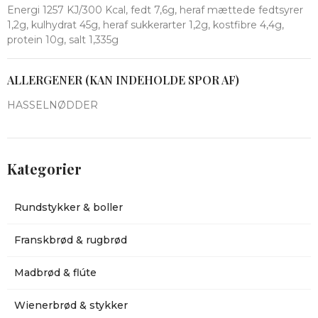
Energi 1257 KJ/300 Kcal, fedt 7,6g, heraf mættede fedtsyrer
1,2g, kulhydrat 45g, heraf sukkerarter 1,2g, kostfibre 4,4g,
protein 10g, salt 1,335g
ALLERGENER (KAN INDEHOLDE SPOR AF)
HASSELNØDDER
Kategorier
Rundstykker & boller
Franskbrød & rugbrød
Madbrød & flúte
Wienerbrød & stykker