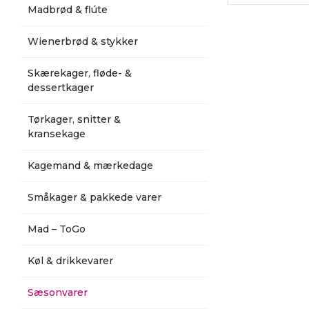
Madbrød & flúte
Wienerbrød & stykker
Skærekager, fløde- &
dessertkager
Tørkager, snitter &
kransekage
Kagemand & mærkedage
Småkager & pakkede varer
Mad – ToGo
Køl & drikkevarer
Sæsonvarer