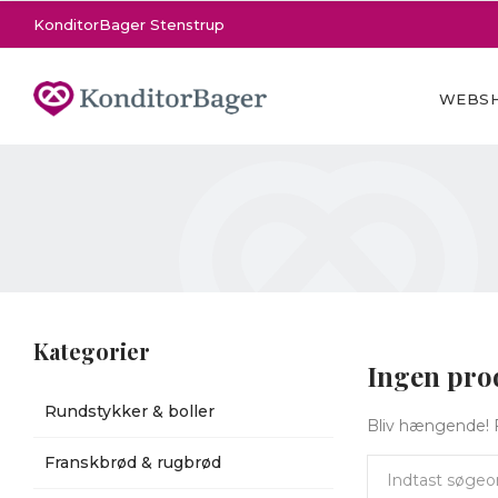
KonditorBager Stenstrup
WEBS
Kategorier
Ingen pro
Rundstykker & boller
Bliv hængende! Fl
Franskbrød & rugbrød