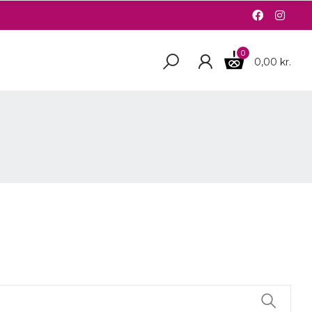
0
0,00 kr.
R