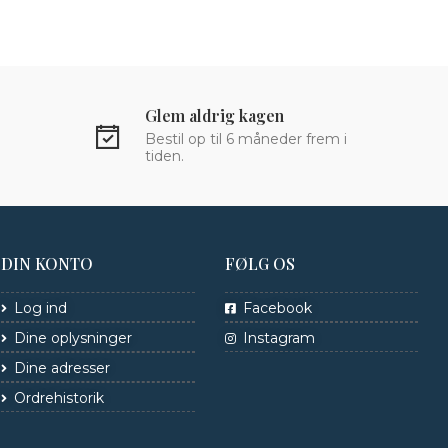
Glem aldrig kagen
Bestil op til 6 måneder frem i
tiden.
DIN KONTO
FØLG OS
Log ind
Facebook
Dine oplysninger
Instagram
Dine adresser
Ordrehistorik