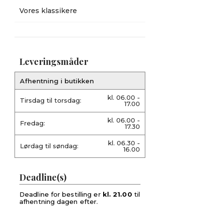
Vores klassikere
Leveringsmåder
Afhentning i butikken
kl. 06.00 -
Tirsdag til torsdag:
17.00
kl. 06.00 -
Fredag:
17.30
kl. 06.30 -
Lørdag til søndag:
16.00
Deadline(s)
Deadline for bestilling er
kl. 21.00
til
afhentning dagen efter.