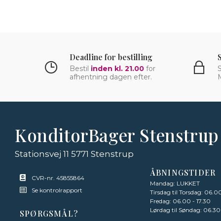
Deadline for bestilling
Bestil
inden kl. 21.00
for
S
afhentning dagen efter.
KonditorBager Stenstrup
Stationsvej 11 5771 Stenstrup
ÅBNINGSTIDER
CVR-nr. 45855864
Mandag: LUKKET
Se kontrolrapport
Tirsdag til Torsdag: 06.0
Fredag: 06.00 - 17.30
Lørdag til Søndag: 06.30
SPØRGSMÅL?