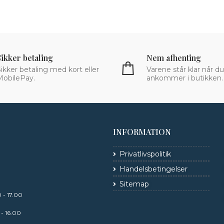
Sikker betaling
Nem afhenting
ikker betaling med kort eller
Varene står klar når du
MobilePay.
ankommer i butikken.
INFORMATION
Privatlivspolitik
Handelsbetingelser
Sitemap
0 - 17.00
 - 16.00