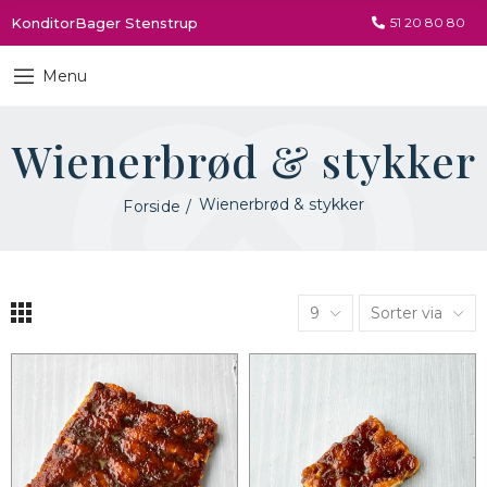
KonditorBager Stenstrup
51 20 80 80
Menu
Wienerbrød & stykker
Wienerbrød & stykker
Forside
9
Sorter via