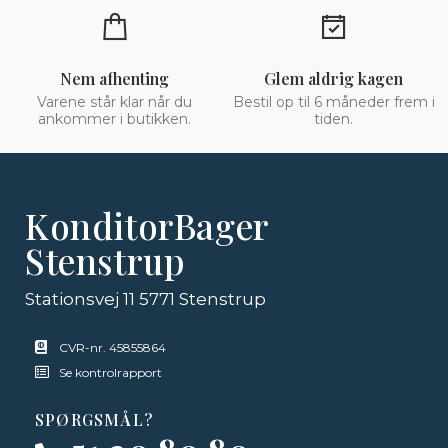
Nem afhenting
Glem aldrig kagen
Varene står klar når du
Bestil op til 6 måneder frem i
ankommer i butikken.
tiden.
KonditorBager
Stenstrup
Stationsvej 11 5771 Stenstrup
CVR-nr. 45855864
Se kontrolrapport
SPØRGSMÅL?