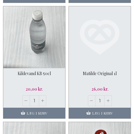
Kildevand KB 50cl
Matilde Original 1l
20,00 kr.
26,00 kr.
LÆG I KURV
LÆG I KURV