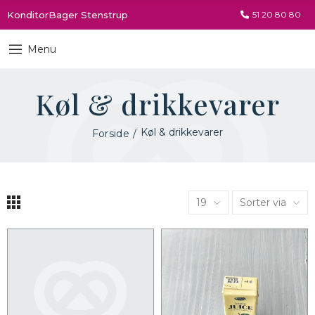
KonditorBager Stenstrup
51 20 80 80
Menu
Køl & drikkevarer
Køl & drikkevarer
Forside
19
Sorter via