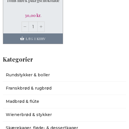
Toms mørk pålægschokolade
30,00 kr.
LÆG I KURV
Kategorier
Rundstykker & boller
Franskbrød & rugbrød
Madbrød & flúte
Wienerbrød & stykker
Skærekager, fløde- & dessertkager