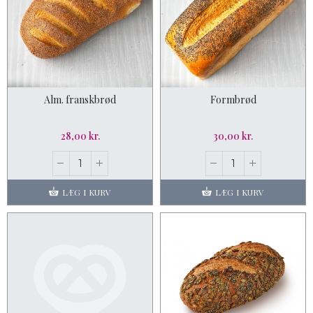
Alm. franskbrød
Formbrød
28,00 kr.
30,00 kr.
LÆG I KURV
LÆG I KURV