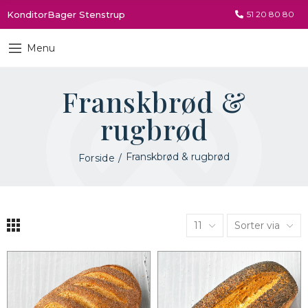
KonditorBager Stenstrup
51 20 80 80
Menu
Franskbrød &
rugbrød
Franskbrød & rugbrød
Forside
11
Sorter via