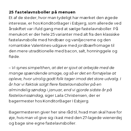
25 fastelavnsboller på menuen
Et af de steder, hvor man tydeligt har mærket den øgede
interesse, er hos KonditorBager i Esbjerg, som allerede ved
årsskiftet var i fuld gang med at sælge fastelavnsboller. På
menukort er der hele 25 varianter med alt fra den klassiske
fastelavnsbolle med hindbær og vaniljecreme og den
romantiske Valentines-udgave med jordbærfromage til
den mere utraditionelle med bacon, salt, honninggele og
fløde.
– Vi synes simpelthen, at det er sjovt at arbejde med de
mange spændende smage, og så er det en fornøjelse at
opleve, hvor utrolig godt folk tager imod det store udvalg. I
år har vi faktisk solgt flere fastelavnsboller på en
almindelig søndag i januar, end vi gjorde sidste år på
fastelavnssøndag,
siger Laila Christensen, der er
bagermester hos KonditorBager I Esbjerg.
Bagermesteren giver her sine råd til, hvad man skal have for
øje, hvis man vil give sig i kast med den 27-lagede wienerdej
og bage sine egne fastelavnsboller.