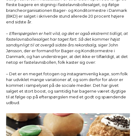
fleste bagere en stigning i fastelavnsbollesalget, og ifølge
brancheorganisationen Bager- og Konditormestre i Danmark
(BKD) er salget i skrivende stund allerede 20 procent højere
end sidste år.
– Efterspørgslen er helt vild, og det er også ekstremt tidligt, at
fastelavnsbollesalget har taget fart. Så det kommer højst
sandsynligt til at overgå sidste års rekordsalg,
siger John
Jønsson, der er formand for Bager-og Konditormestre i
Danmark, og han understreger, at det ikke er tilfældigt, at det
netop er fastelavnsbollen, folk kaster sig over:
– Det er en meget fotogen og instagramvenlig kage, som folk
har udviklet mange variationer af, og som derfor for alvor er
kommet i rampelyset på de sociale medier. Det har givet
salget et stort boost, og samtidig har bagerne været dygtige
til at følge op på efterspørgslen med et godt og spændende
udbud.