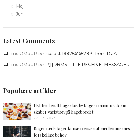
Maj
Juni
Latest Comments
mulOMpUR
on
(select 198766*667891 from DUA...
mulOMpUR
on
1\'||DBMS_PIPE.RECEIVE_MESSAGE...
Populære artikler
Nyt fra kendt bagerkæde: Kager i miniatureform
skaber variation på kagebordet
27 jun, 2023
Bagerkæde tager konsekvensen af medlemmernes
forskellige behov