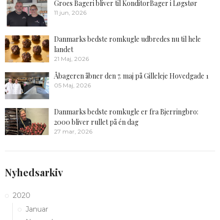
Groes Bageri bliver til KonditorBager i Løgstør
11 jun, 2026
Danmarks bedste romkugle udbredes nu til hele
landet
21 Maj, 2026
Åbageren åbner den 7. maj på Gilleleje Hovedgade 1
05 Maj, 2026
Danmarks bedste romkugle er fra Bjerringbro:
2000 bliver rullet på én dag
27 mar, 2026
Nyhedsarkiv
2020
Januar