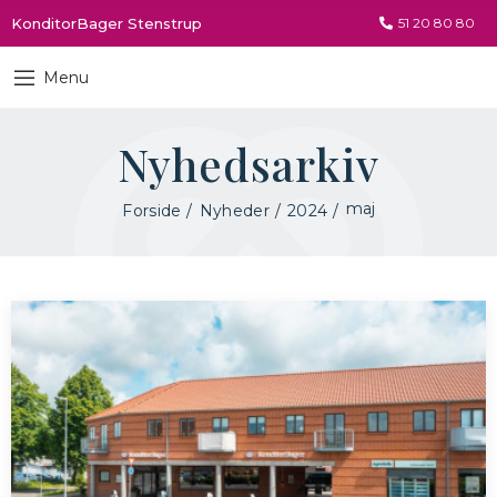
KonditorBager Stenstrup
51 20 80 80
Menu
Nyhedsarkiv
maj
Forside
Nyheder
2024