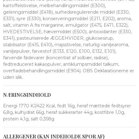
kartoffelstivelse, melbehandlingsmiddel (E300),
geleringsmiddel (E418), surhedsregulerende middel (E330,
E331), syre (E330), konserveringsmiddel (E211, E202), aroma,
salt, vitamin A fra margarine, emulgator (E475, E471, E322),
HVEDESTIVELSE, hævemiddel (E500), antioxidanter (E330,
E341), pasteuriserede ÆGGEHVIDER, glukosesirup,
stabilisator (E415, E410), majsstivelse, naturlig vaniljearoma,
vaniljepulver, farvestof (E133, E120, E100, E132, E101),
farvende fødevarer (koncentrat af solbær, radise),
fedtreduceret kakaopulver, antiklumpsmiddel talkum,
overfladebehandlingsmiddel (E904). OBS Deklarationerne er
uden slik.
NÆRINGSINDHOLD
Energi 1770 KJ/422 Kcal, fedt 16g, heraf mættede fedtsyrer
6,8g, kulhydrat 66g, heraf sukkerarter 44g, kostfibre 1,0g,
protein 4,1g, salt 0,358g
ALLERGENER (KAN INDEHOLDE SPOR AF)