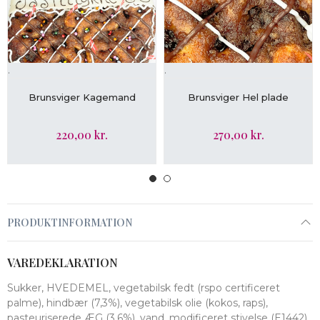
.
.
VIS MERE
VIS MERE
Brunsviger Kagemand
Brunsviger Hel plade
220,00 kr.
270,00 kr.
PRODUKTINFORMATION
VAREDEKLARATION
Sukker, HVEDEMEL, vegetabilsk fedt (rspo certificeret
palme), hindbær (7,3%), vegetabilsk olie (kokos, raps),
pasteuriserede ÆG (3,6%), vand, modificeret stivelse (E1442),