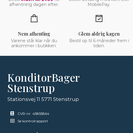
afhentning dagen efter.
MobilePay.
Nem afhenting
Glem aldrig kagen
Varene står klar når du
Bestil op til 6 måneder frem i
ankommer i butikken.
tiden.
KonditorBager
Stenstrup
Stationsvej 11 5771 Stenstrup
CVR-nr. 45855864
Se kontrolrapport