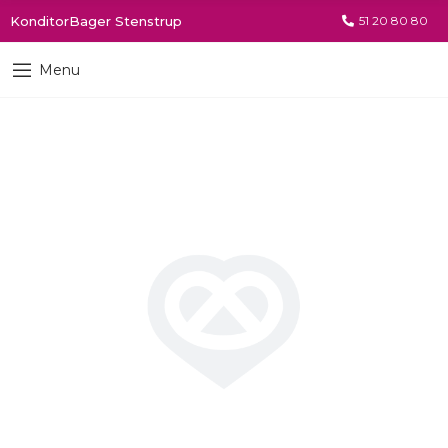
KonditorBager Stenstrup
51 20 80 80
Menu