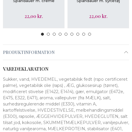
Spandauer m. creme
Spandauer m. syltetøj
22,00 kr.
22,00 kr.
PRODUKTINFORMATION
VAREDEKLARATION
Sukker, vand, HVEDEMEL, vegetabilsk fedt (rspo certificeret
palme), vegetabilsk olie (raps) , ÆG, glukosesirup (tørret),
modificeret stivelse (E1422, E1414), gær, emulgator (E472e,
E475, E322, E471), aroma, vallepulver (fra MÆLK), salt,
surhedsregulerende middel (E330), vitamin A,
kartoffelstivelse, HVEDESTIVELSE, melbehandlingsmiddel
(E300), rapsolie, ÆGGEHVIDEPULVER, HVEDEGLUTEN, salt
tilsat jod, kokosolie, SKUMMETMÆLKEPULVER, vaniljepulver,
naturlig vaniljearoma, MÆLKEPROTEIN, stabilisator (E401,