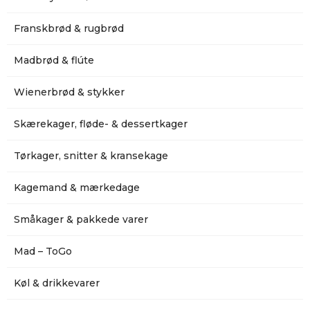
Franskbrød & rugbrød
Madbrød & flúte
Wienerbrød & stykker
Skærekager, fløde- & dessertkager
Tørkager, snitter & kransekage
Kagemand & mærkedage
Småkager & pakkede varer
Mad – ToGo
Køl & drikkevarer