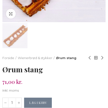
Klik for at forstørre
Forside
Wienerbrød & stykker
Ørum stang
Ørum stang
71,00 kr.
Inkl. moms
LÆG I KURV