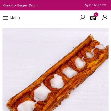
KonditorBager Ørum
86 65 23 20
0
Menu