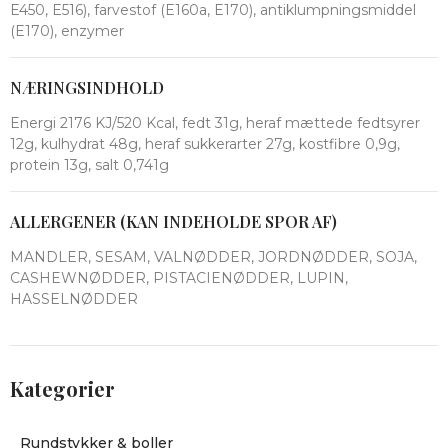
E450, E516), farvestof (E160a, E170), antiklumpningsmiddel
(E170), enzymer
NÆRINGSINDHOLD
Energi 2176 KJ/520 Kcal, fedt 31g, heraf mættede fedtsyrer
12g, kulhydrat 48g, heraf sukkerarter 27g, kostfibre 0,9g,
protein 13g, salt 0,741g
ALLERGENER (KAN INDEHOLDE SPOR AF)
MANDLER, SESAM, VALNØDDER, JORDNØDDER, SOJA,
CASHEWNØDDER, PISTACIENØDDER, LUPIN,
HASSELNØDDER
Kategorier
Rundstykker & boller