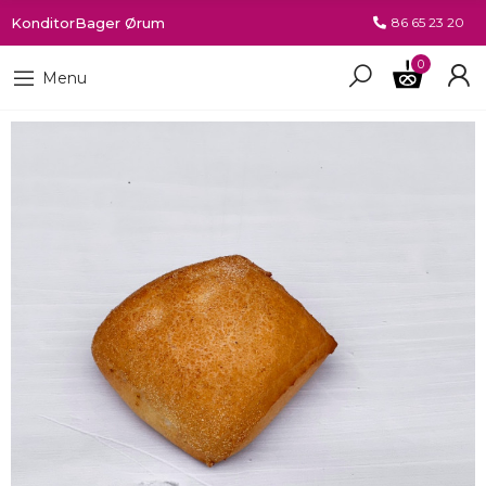
KonditorBager Ørum
86 65 23 20
0
Menu