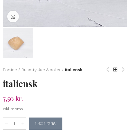
Klik for at forstørre
Forside
Rundstykker & boller
italiensk
italiensk
7,50 kr.
Inkl. moms
LÆG I KURV