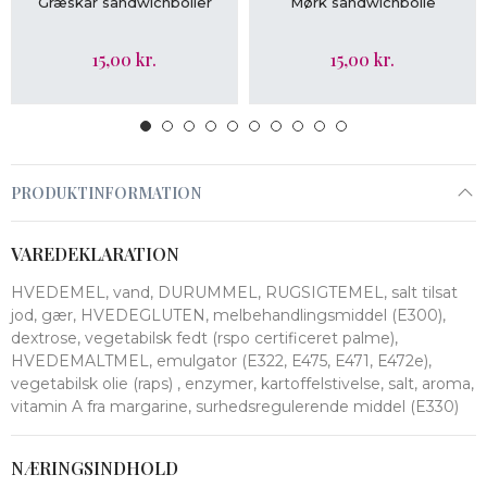
Græskar sandwichboller
Mørk sandwichbolle
15,00 kr.
15,00 kr.
PRODUKTINFORMATION
VAREDEKLARATION
HVEDEMEL, vand, DURUMMEL, RUGSIGTEMEL, salt tilsat
jod, gær, HVEDEGLUTEN, melbehandlingsmiddel (E300),
dextrose, vegetabilsk fedt (rspo certificeret palme),
HVEDEMALTMEL, emulgator (E322, E475, E471, E472e),
vegetabilsk olie (raps) , enzymer, kartoffelstivelse, salt, aroma,
vitamin A fra margarine, surhedsregulerende middel (E330)
NÆRINGSINDHOLD