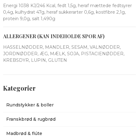
Energi 1038 KJ/246 Kcal, fedt 1,5g, heraf mættede fedtsyrer
0,4g, kulhydrat 47g, heraf sukkerarter 0,6g, kostfibre 2,1g,
protein 9,0g, salt 1,490g
ALLERGENER (KAN INDEHOLDE SPOR AF)
HASSELNØDDER, MANDLER, SESAM, VALNØDDER,
JORDNØDDER, ÆG, MÆLK, SOJA, PISTACIENØDDER,
KREBSDYR, LUPIN, GLUTEN
Kategorier
Rundstykker & boller
Franskbrød & rugbrød
Madbrød & flúte