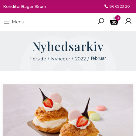
KonditorBager Ørum
86 65 23 20
0
Menu
Nyhedsarkiv
februar
Forside
Nyheder
2022