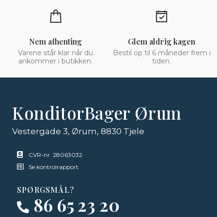
Nem afhenting
Glem aldrig kagen
Varene står klar når du
Bestil op til 6 måneder frem i
ankommer i butikken.
tiden.
KonditorBager Ørum
Vestergade 3, Ørum, 8830 Tjele
CVR-nr. 28063032
Se kontrolrapport
SPØRGSMÅL?
86 65 23 20