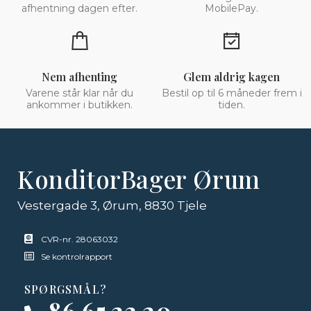
afhentning dagen efter.
MobilePay.
Nem afhenting
Glem aldrig kagen
Varene står klar når du
Bestil op til 6 måneder frem i
ankommer i butikken.
tiden.
KonditorBager Ørum
Vestergade 3, Ørum, 8830 Tjele
CVR-nr. 28063032
Se kontrolrapport
SPØRGSMÅL?
86 65 23 20