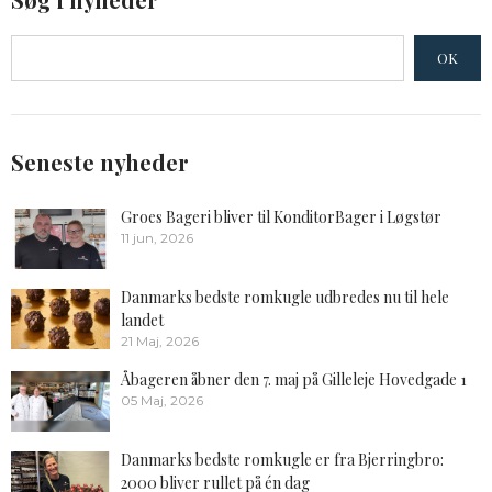
OK
Seneste nyheder
Groes Bageri bliver til KonditorBager i Løgstør
11 jun, 2026
Danmarks bedste romkugle udbredes nu til hele
landet
21 Maj, 2026
Åbageren åbner den 7. maj på Gilleleje Hovedgade 1
05 Maj, 2026
Danmarks bedste romkugle er fra Bjerringbro:
2000 bliver rullet på én dag