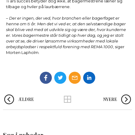
Ti års succes betyder dog ikke, at bagermestrene læner sig
tilbage og hviler på laurbærrene.
– Der er ingen, der ved, hvor branchen eller bagerfaget er
henne om ti år. Men det vi ved er, at den selvstændige bager
skal blive ved med at udvikle sig og være der, hvor kunderne
er. Vores bagermestre står tidligt op hver dag, og jeg er stolt
over at se, de driver lønsomme virksomheder med lokale
arbejdspladser i respektfuld forening med REMA 1000
, siger
Morten Lapholm.
ÆLDRE
NYERE
Søg i nyheder