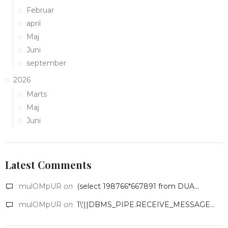
Februar
april
Maj
Juni
september
2026
Marts
Maj
Juni
Latest Comments
mulOMpUR
on
(select 198766*667891 from DUA...
mulOMpUR
on
1\'||DBMS_PIPE.RECEIVE_MESSAGE...