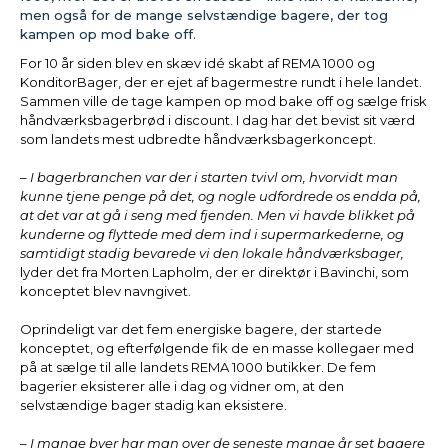
men også for de mange selvstændige bagere, der tog
kampen op mod bake off.
For 10 år siden blev en skæv idé skabt af REMA 1000 og
KonditorBager, der er ejet af bagermestre rundt i hele landet.
Sammen ville de tage kampen op mod bake off og sælge frisk
håndværksbagerbrød i discount. I dag har det bevist sit værd
som landets mest udbredte håndværksbagerkoncept.
– I bagerbranchen var der i starten tvivl om, hvorvidt man
kunne tjene penge på det, og nogle udfordrede os endda på,
at det var at gå i seng med fjenden. Men vi havde blikket på
kunderne og flyttede med dem ind i supermarkederne, og
samtidigt stadig bevarede vi den lokale håndværksbager,
lyder det fra Morten Lapholm, der er direktør i Bavinchi, som
konceptet blev navngivet.
Oprindeligt var det fem energiske bagere, der startede
konceptet, og efterfølgende fik de en masse kollegaer med
på at sælge til alle landets REMA 1000 butikker. De fem
bagerier eksisterer alle i dag og vidner om, at den
selvstændige bager stadig kan eksistere.
– I mange byer har man over de seneste mange år set bagere