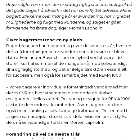
dreje nøglen om, men der er stadig rigtig stor efterspørgsel på
det gode bagerhåndværk – det har bare flyttet adresse. Mens
bagerbutikkerne over mange år er svundet ind, har vi grebet
mulighederne og fulgt med kunderne, og salget er gået
forrygende fra første dag,
siger Morten Lapholm.
Giver bagermestrene en ny plads
Bagerbranchen har forandret sig over de seneste ti år, hvor en
del små forretninger er forsvundet, mens de større er blevet
større. Her lander Bavinchi som en hybrid ved at være ’de
store’ i kraft af summen af de mange små, med selvstændigt
dna og faglig stolthed, og det er ifølge direktøren essentielt
for succesen, men også for samarbejdet med REMA 1000.
– Vores bagere er individuelle forretningsdrivende med hver
deres CVR-nr, hvor vi sammen bliver gode og skaber
muligheder i fællesskabet. Det var og er vigtigt for REMA 1000
at støtte de mindre virksomheder såsom bagere, fordi de
også er en samling af selvstændige købmænd. Det er med til
at gøre samarbejder stærkt, at vi deler visionen om at styrke
de små selvstændige, forklarer Morten Lapholm.
Forandring på vej de næste ti år