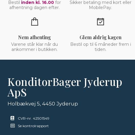
Bestil
inden kl. 16.00
for
Sikker betaling med kort eller
afhentning dagen efter.
MobilePay.
Nem afhenting
Glem aldrig kagen
Varene står klar når du
Bestil op til 6 måneder frem i
ankommer i butikken.
tiden.
KonditorBager Jyderup
ApS
Holbækvej 5, 4450 Jyderup
CVR-nr. 42501549
Se kontrolrapport