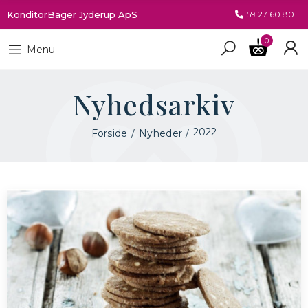
KonditorBager Jyderup ApS
59 27 60 80
0
Menu
Nyhedsarkiv
2022
Forside
Nyheder