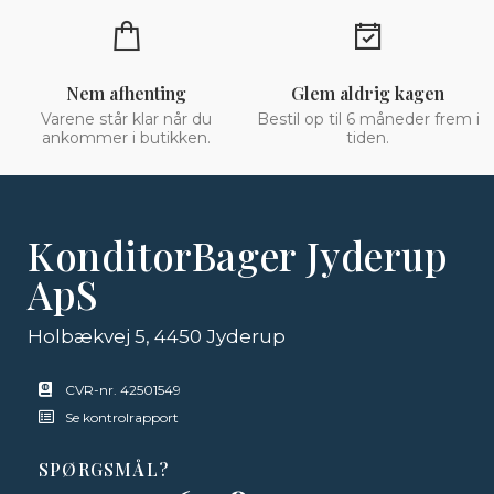
Nem afhenting
Glem aldrig kagen
Varene står klar når du
Bestil op til 6 måneder frem i
ankommer i butikken.
tiden.
KonditorBager Jyderup
ApS
Holbækvej 5, 4450 Jyderup
CVR-nr. 42501549
Se kontrolrapport
SPØRGSMÅL?