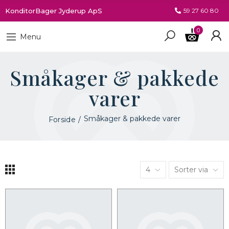
KonditorBager Jyderup ApS
59 27 60 80
0
Menu
Småkager & pakkede
varer
Småkager & pakkede varer
Forside
4
Sorter via