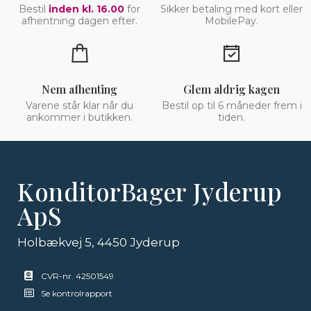
Bestil
inden kl. 16.00
for
Sikker betaling med kort eller
afhentning dagen efter.
MobilePay.
Nem afhenting
Glem aldrig kagen
Varene står klar når du
Bestil op til 6 måneder frem i
ankommer i butikken.
tiden.
KonditorBager Jyderup
ApS
Holbækvej 5, 4450 Jyderup
CVR-nr. 42501549
Se kontrolrapport