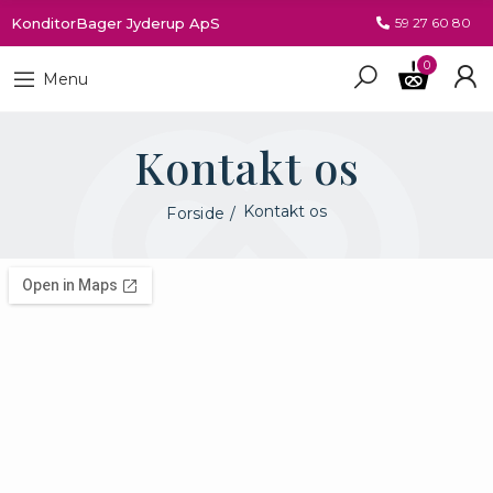
KonditorBager Jyderup ApS
59 27 60 80
0
Menu
Kontakt os
Kontakt os
Forside