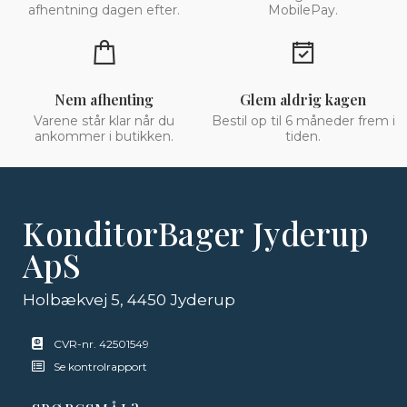
afhentning dagen efter.
MobilePay.
Nem afhenting
Glem aldrig kagen
Varene står klar når du
Bestil op til 6 måneder frem i
ankommer i butikken.
tiden.
KonditorBager Jyderup
ApS
Holbækvej 5, 4450 Jyderup
CVR-nr. 42501549
Se kontrolrapport