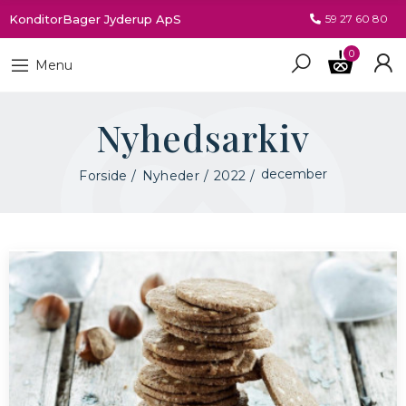
KonditorBager Jyderup ApS
59 27 60 80
0
Menu
Nyhedsarkiv
december
Forside
Nyheder
2022