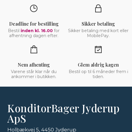
Deadline for bestilling
Sikker betaling
Bestil
inden kl. 16.00
for
Sikker betaling med kort eller
afhentning dagen efter.
MobilePay.
Nem afhenting
Glem aldrig kagen
Varene står klar når du
Bestil op til 6 måneder frem i
ankommer i butikken.
tiden.
KonditorBager Jyderup
ApS
Holbækvej 5, 4450 Jyderup