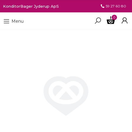
KonditorBager Jyderup ApS
59 27 60 80
0
Menu