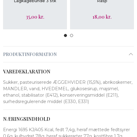
Lagkagebunde 3 stk
Rasp
35,00 kr.
18,00 kr.
PRODUKTINFORMATION
VAREDEKLARATION
Sukker, pasteuriserede ÆGGEHVIDER (15,5%), abrikoskerner,
MANDLER, vand, HVEDEMEL, glukosesirup, majsmel,
ethanol, stabilisator (E412), konserveringsmiddel (E211),
surhedsregulerende middel (E330, E331)
NÆRINGSINDHOLD
Energi 1695 KJ/405 Kcal, fedt 7,4g, heraf mættede fedtsyrer
0,6g, kulhydrat 78g, heraf sukkerarter 77g, kostfibre 1,7g,