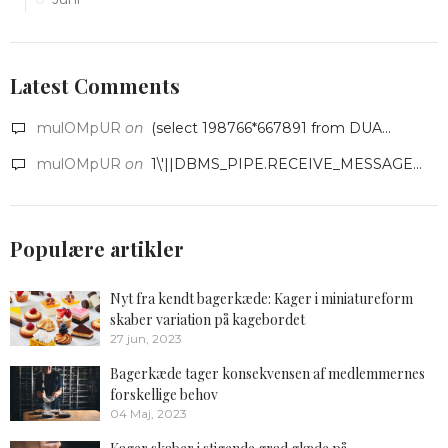
Latest Comments
mulOMpUR
on
(select 198766*667891 from DUA...
mulOMpUR
on
1\'||DBMS_PIPE.RECEIVE_MESSAGE...
Populære artikler
Nyt fra kendt bagerkæde: Kager i miniatureform
skaber variation på kagebordet
27 jun, 2023
Bagerkæde tager konsekvensen af medlemmernes
forskellige behov
04 Maj, 2023