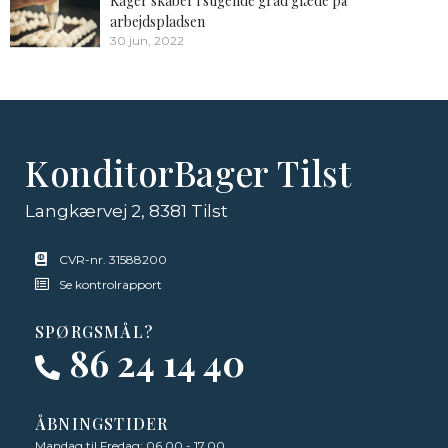
Kager skaber i stigende grad glæde på
arbejdspladsen
30 jun, 2022
KonditorBager Tilst
Langkærvej 2, 8381 Tilst
CVR-nr. 31588200
Se kontrolrapport
SPØRGSMÅL?
86 24 14 40
ÅBNINGSTIDER
Mandag til Fredag: 06.00 - 17.00