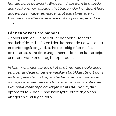
handle deres bagværk i Brugsen. Vi ser frem til at byde
dem velkommen tilbage til et bageri, der har åbent hele
dagen, og vi håber selvfølgelig, at folk i byen igen vil
komme til os efter deres friske brød og kager,
siger Ole
Thorup.
Får behov for flere hænder
Udover Daisi og Ole selv bliver der behov for flere
medarbejdere i butikken i den kommende tid. Ægteparret
er derfor også begyndt at holde udkig efter en fast
deltidsansat samt flere unge mennesker, der kan arbejde
primært i weekender og ferieperioder. -
Vi kommer inden længe akut til at mangle nogle gode
servicemindede unge mennesker i butikken. Snart går vi
en travl periode i møde, da der hen over sommeren er
mange flere mennesker - turister såvel som lokale - der
skal have vores brød og kager,
siger Ole Thorup, der
opfordrer folk, der kunne have lyst til et fritidsjob hos
Åbageren, til at kigge forbi.