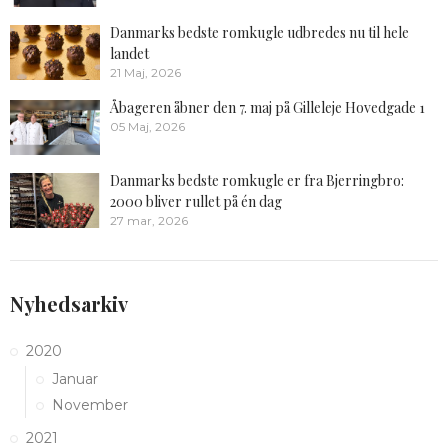
Danmarks bedste romkugle udbredes nu til hele
landet
21 Maj, 2026
Åbageren åbner den 7. maj på Gilleleje Hovedgade 1
05 Maj, 2026
Danmarks bedste romkugle er fra Bjerringbro:
2000 bliver rullet på én dag
27 mar, 2026
Nyhedsarkiv
2020
Januar
November
2021