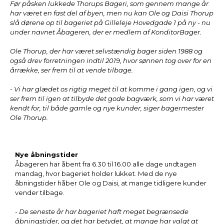
Før påsken lukkede Thorups Bageri, som gennem mange år
har været en fast del af byen, men nu kan Ole og Daisi Thorup
slå dørene op til bageriet på Gilleleje Hovedgade 1 på ny - nu
under navnet Åbageren, der er medlem af KonditorBager.
Ole Thorup, der har været selvstændig bager siden 1988 og
også drev forretningen indtil 2019, hvor sønnen tog over for en
årrække, ser frem til at vende tilbage.
- Vi har glædet os rigtig meget til at komme i gang igen, og vi
ser frem til igen at tilbyde det gode bagværk, som vi har været
kendt for, til både gamle og nye kunder, siger bagermester
Ole Thorup.
Nye åbningstider
Åbageren har åbent fra 6.30 til 16.00 alle dage undtagen
mandag, hvor bageriet holder lukket. Med de nye
åbningstider håber Ole og Daisi, at mange tidligere kunder
vender tilbage.
- De seneste år har bageriet haft meget begrænsede
åbningstider, og det har betydet, at mange har valgt at