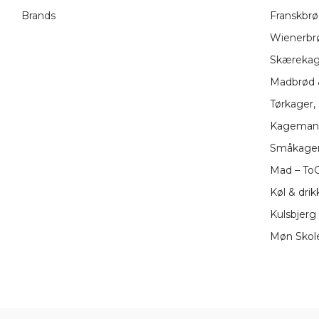
Brands
Franskbrø
Wienerbrø
Skærekage
Madbrød &
Tørkager,
Kageman
Småkager
Mad – To
Køl & drik
Kulsbjerg 
Møn Skole,