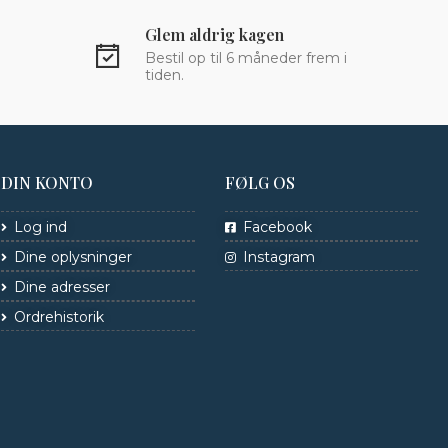
Glem aldrig kagen
Bestil op til 6 måneder frem i
tiden.
DIN KONTO
FØLG OS
Log ind
Facebook
Dine oplysninger
Instagram
Dine adresser
Ordrehistorik