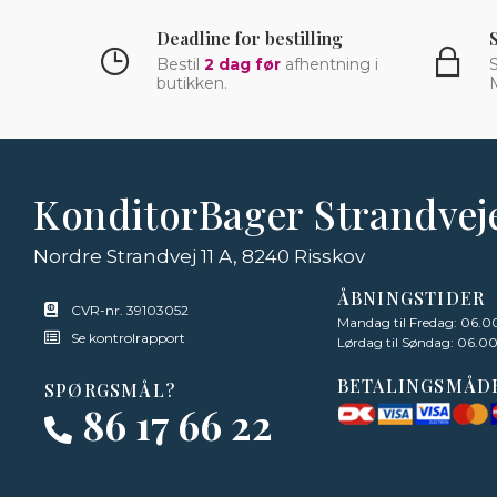
Deadline for bestilling
Bestil
2 dag før
afhentning i
S
butikken.
KonditorBager Strandvej
Nordre Strandvej 11 A, 8240 Risskov
ÅBNINGSTIDER
CVR-nr. 39103052
Mandag til Fredag: 06.00
Se kontrolrapport
Lørdag til Søndag: 06.00
BETALINGSMÅD
SPØRGSMÅL?
86 17 66 22