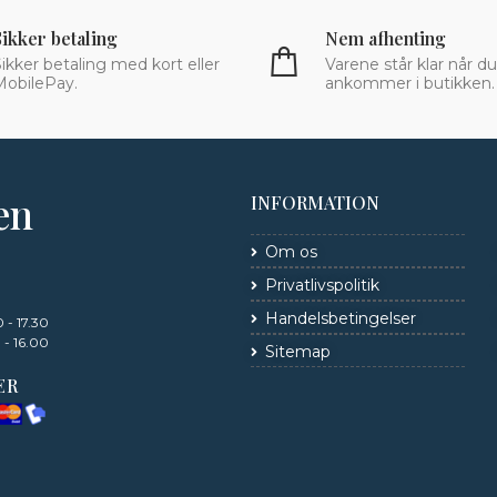
Sikker betaling
Nem afhenting
ikker betaling med kort eller
Varene står klar når du
MobilePay.
ankommer i butikken.
en
INFORMATION
Om os
Privatlivspolitik
Handelsbetingelser
 - 17.30
 - 16.00
Sitemap
ER