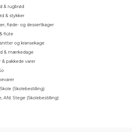
d & rugbrød
d & stykker
r, fløde- og dessertkager
 flúte
 snitter og kransekage
d & mærkedage
 & pakkede varer
Go
kevarer
Skole (Skolebestilling)
 Afd. Stege (Skolebestilling)