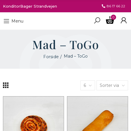
KonditorBager Strandvejen
86 17 66 22
0
Menu
Mad – ToGo
Mad – ToGo
Forside
6
Sorter via