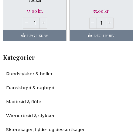
rødkål
55,00 kr.
55,00 kr.
LÆG I KURV
LÆG I KURV
Kategorier
Rundstykker & boller
Franskbrød & rugbrød
Madbrød & flúte
Wienerbrød & stykker
Skærekager, fløde- og dessertkager