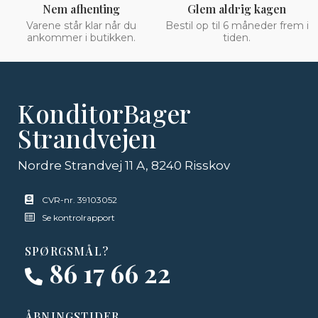
Nem afhenting
Glem aldrig kagen
Varene står klar når du
Bestil op til 6 måneder frem i
ankommer i butikken.
tiden.
KonditorBager
Strandvejen
Nordre Strandvej 11 A, 8240 Risskov
CVR-nr. 39103052
Se kontrolrapport
SPØRGSMÅL?
86 17 66 22
ÅBNINGSTIDER