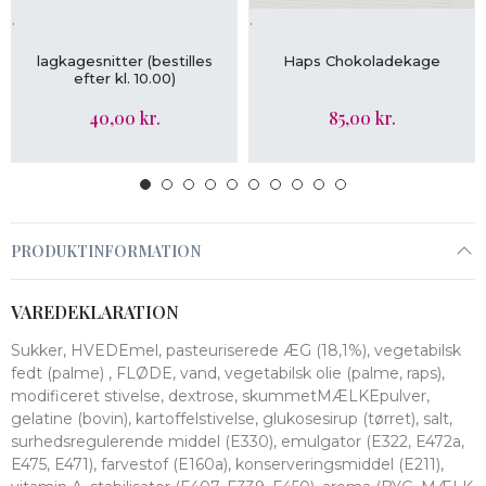
.
.
LÆG I KURV
LÆG I KURV
lagkagesnitter (bestilles
Haps Chokoladekage
efter kl. 10.00)
40,00 kr.
85,00 kr.
PRODUKTINFORMATION
VAREDEKLARATION
Sukker, HVEDEmel, pasteuriserede ÆG (18,1%), vegetabilsk
fedt (palme) , FLØDE, vand, vegetabilsk olie (palme, raps),
modificeret stivelse, dextrose, skummetMÆLKEpulver,
gelatine (bovin), kartoffelstivelse, glukosesirup (tørret), salt,
surhedsregulerende middel (E330), emulgator (E322, E472a,
E475, E471), farvestof (E160a), konserveringsmiddel (E211),