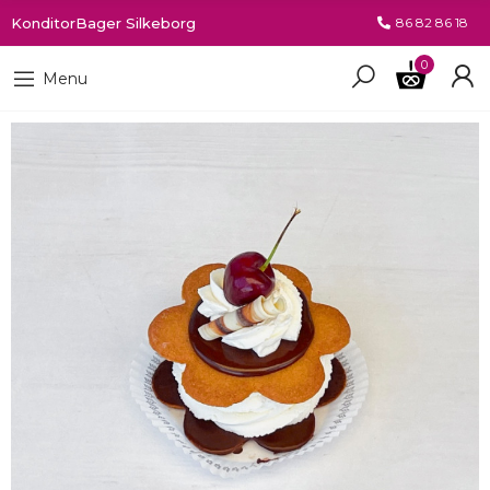
KonditorBager Silkeborg
86 82 86 18
0
Menu