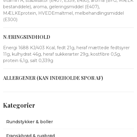
vitamin A, stabilisator (E407, E339, E450), aroma (BYG, MÆLK
bestanddele), aroma, geleringsmiddel (E407),
MÆLKEprotein, HVEDEmaltmel, melbehandlingsmiddel
(E300)
NÆRINGSINDHOLD
Energi 1688 KJ/403 Kcal, fedt 21g, heraf mættede fedtsyrer
11g, kulhydrat 46g, heraf sukkerarter 29g, kostfibre 0,5g,
protein 6,1g, salt 0,339g
ALLERGENER (KAN INDEHOLDE SPOR AF)
Kategorier
Rundstykker & boller
Franskbrød & rugbrød