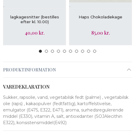
.
.
LÆG I KURV
LÆG I KURV
lagkagesnitter (bestilles
Haps Chokoladekage
efter kl. 10.00)
40,00 kr.
85,00 kr.
PRODUKTINFORMATION
VAREDEKLARATION
Sukker, rapsolie, vand, vegetabilsk fedt (palme) , vegetabilsk
olie (raps) , kakaopulver (fedtfattig), kartoffelstivelse,
emulgator (E475, E322, E471), aroma, surhedsregulerende
middel (E330), vitamin A, salt, antioxidanter (SOJAlecithin
E322), konsistensmiddel(E492)