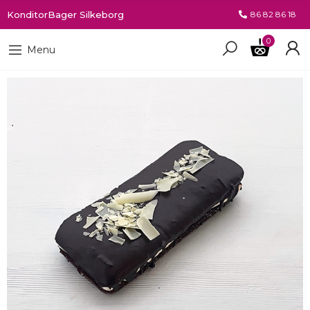
KonditorBager Silkeborg
86 82 86 18
0
Menu