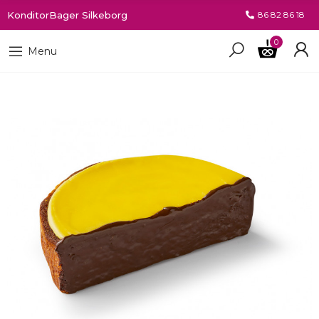
KonditorBager Silkeborg
86 82 86 18
0
Menu