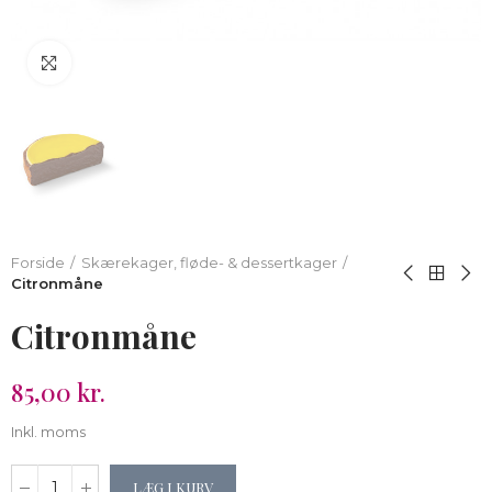
Klik for at forstørre
Forside
Skærekager, fløde- & dessertkager
Citronmåne
Citronmåne
85,00 kr.
Inkl. moms
LÆG I KURV