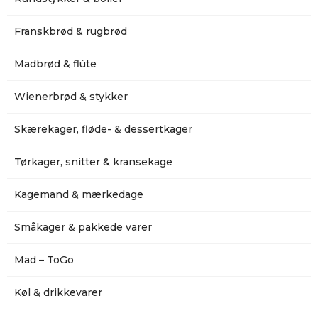
Franskbrød & rugbrød
Madbrød & flúte
Wienerbrød & stykker
Skærekager, fløde- & dessertkager
Tørkager, snitter & kransekage
Kagemand & mærkedage
Småkager & pakkede varer
Mad – ToGo
Køl & drikkevarer