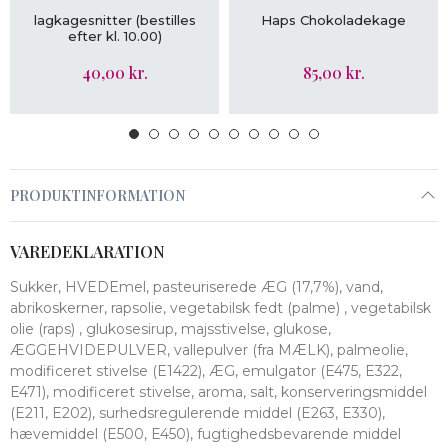
LÆG I KURV
LÆG I KURV
lagkagesnitter (bestilles
Haps Chokoladekage
efter kl. 10.00)
40,00 kr.
85,00 kr.
PRODUKTINFORMATION
VAREDEKLARATION
Sukker, HVEDEmel, pasteuriserede ÆG (17,7%), vand,
abrikoskerner, rapsolie, vegetabilsk fedt (palme) , vegetabilsk
olie (raps) , glukosesirup, majsstivelse, glukose,
ÆGGEHVIDEPULVER, vallepulver (fra MÆLK), palmeolie,
modificeret stivelse (E1422), ÆG, emulgator (E475, E322,
E471), modificeret stivelse, aroma, salt, konserveringsmiddel
(E211, E202), surhedsregulerende middel (E263, E330),
hævemiddel (E500, E450), fugtighedsbevarende middel