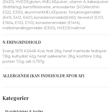
(E420), HVEDEgluten, MÆLKEpulver, vitamin A, kakaopulver
(fedtfattig), kartoffelstivelse, antioxidanter (SOJAlecithin
E322, E330), skummetMÆLKEpulver, fortykningsmiddel
(E415, E412, E401), konsistensmiddel(E492), farvestof (E101,
E160a, E102, E110), konsistensmiddel (E1414),
melbehandlingsmiddel (E300), HVEDEmaltmel
NÆRINGSINDHOLD
Energi 1875 KJ/448 Kcal, fedt 28g, heraf mættede fedtsyrer
7,8g, kulhydrat 42g, heraf sukkerarter 28g, kostfibre 0,8g,
protein 7,0g, salt 0,757g
ALLERGENER (KAN INDEHOLDE SPOR AF)
Kategorier
Rundstykker & boller