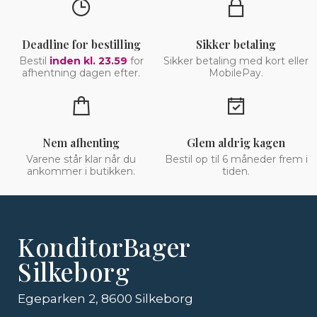
Deadline for bestilling
Sikker betaling
Bestil
inden kl. 23.59
for
Sikker betaling med kort eller
afhentning dagen efter.
MobilePay.
Nem afhenting
Glem aldrig kagen
Varene står klar når du
Bestil op til 6 måneder frem i
ankommer i butikken.
tiden.
KonditorBager
Silkeborg
Egeparken 2, 8600 Silkeborg