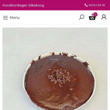
KonditorBager Silkeborg
86 82 86 18
0
Menu