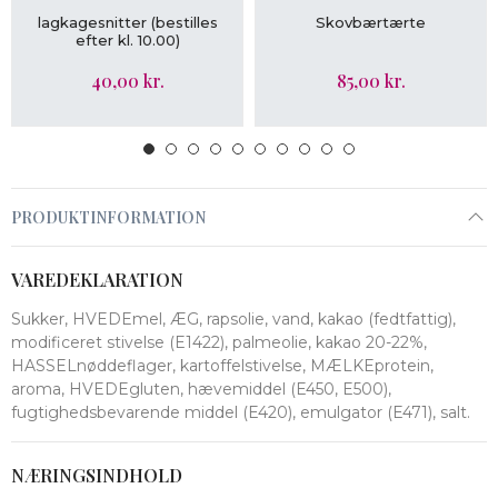
LÆG I KURV
LÆG I KURV
lagkagesnitter (bestilles
Skovbærtærte
efter kl. 10.00)
40,00 kr.
85,00 kr.
PRODUKTINFORMATION
VAREDEKLARATION
Sukker, HVEDEmel, ÆG, rapsolie, vand, kakao (fedtfattig),
modificeret stivelse (E1422), palmeolie, kakao 20-22%,
HASSELnøddeflager, kartoffelstivelse, MÆLKEprotein,
aroma, HVEDEgluten, hævemiddel (E450, E500),
fugtighedsbevarende middel (E420), emulgator (E471), salt.
NÆRINGSINDHOLD