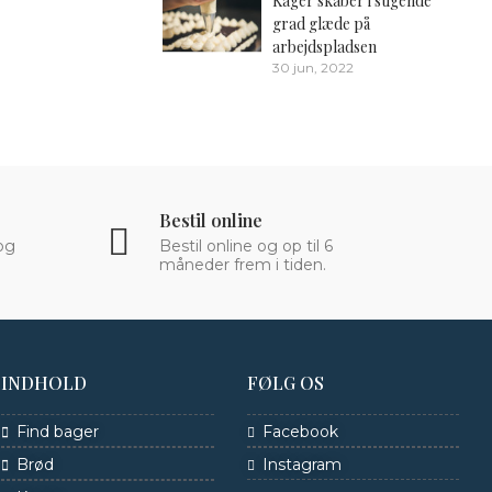
Kager skaber i stigende
grad glæde på
arbejdspladsen
30 jun, 2022
Bestil online
og
Bestil online og op til 6
måneder frem i tiden.
INDHOLD
FØLG OS
Find bager
Facebook
Brød
Instagram