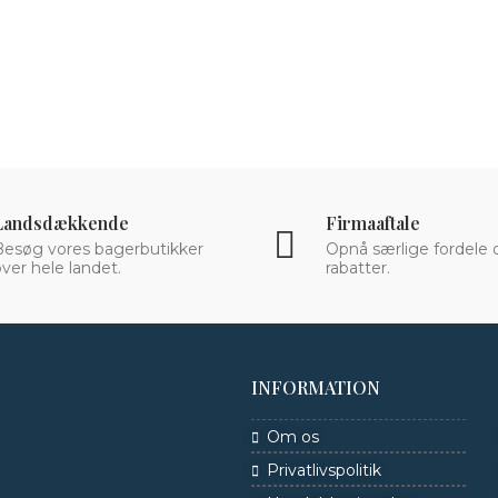
Landsdækkende
Firmaaftale
Besøg vores bagerbutikker
Opnå særlige fordele 
ver hele landet.
rabatter.
INFORMATION
Om os
Privatlivspolitik