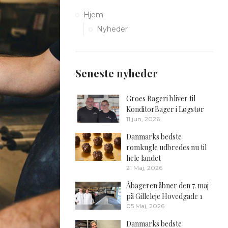
Hjem
Nyheder
Seneste nyheder
Groes Bageri bliver til
KonditorBager i Løgstør
11 jun, 2026
Danmarks bedste
romkugle udbredes nu til
hele landet
21 Maj, 2026
Åbageren åbner den 7. maj
på Gilleleje Hovedgade 1
05 Maj, 2026
Danmarks bedste