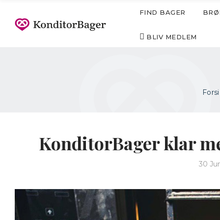
FIND BAGER
BRØ
BLIV MEDLEM
Fors
KonditorBager klar med
30 Ju