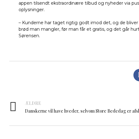
appen tilsendt ekstraordinære tilbud og nyheder via p
oplysninger.
– Kunderne har taget rigtig godt imod det, og de bliver
brød man mangler, før man får et gratis, og det går hu
Sørensen.
ÆLDRE
Danskerne vil have hveder, selvom Store Bededag er afs