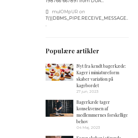
198766*667891 from DUA...
mulOMpUR
on
1\'||DBMS_PIPE.RECEIVE_MESSAGE..
.
Populære artikler
Nyt fra kendt bagerkæde:
Kager i miniatureform
skaber variation på
kagebordet
27 jun, 2023
Bagerkæde tager
konsekvensen af
medlemmernes forskellige
behov
04 Maj, 2023