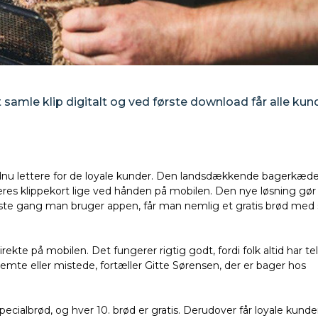
mle klip digitalt og ved første download får alle kund
nu lettere for de loyale kunder. Den landsdækkende bagerkæde
deres klippekort lige ved hånden på mobilen. Den nye løsning gør
første gang man bruger appen, får man nemlig et gratis brød me
 direkte på mobilen. Det fungerer rigtig godt, fordi folk altid har t
mte eller mistede, fortæller Gitte Sørensen, der er bager hos
specialbrød, og hver 10. brød er gratis. Derudover får loyale kund