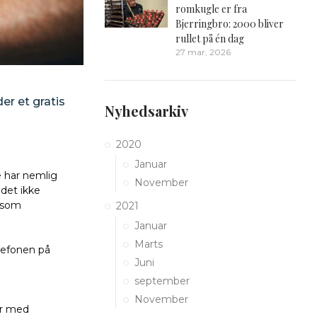
romkugle er fra
Bjerringbro: 2000 bliver
rullet på én dag
27 mar, 2026
er et gratis
Nyhedsarkiv
2020
Januar
 har nemlig
November
 det ikke
d som
2021
Januar
Marts
elefonen på
Juni
september
November
er med