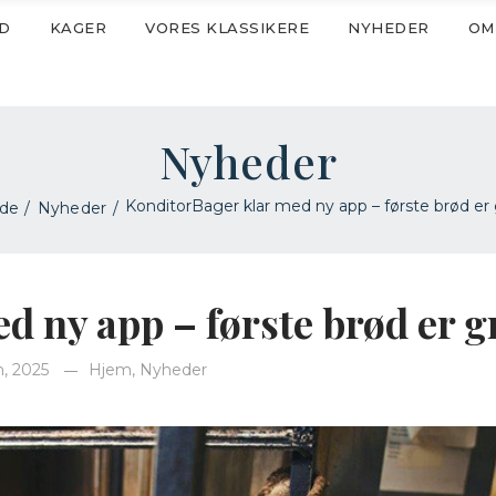
D
KAGER
VORES KLASSIKERE
NYHEDER
OM
Nyheder
KonditorBager klar med ny app – første brød er 
ide
Nyheder
 ny app – første brød er g
n, 2025
Hjem
,
Nyheder