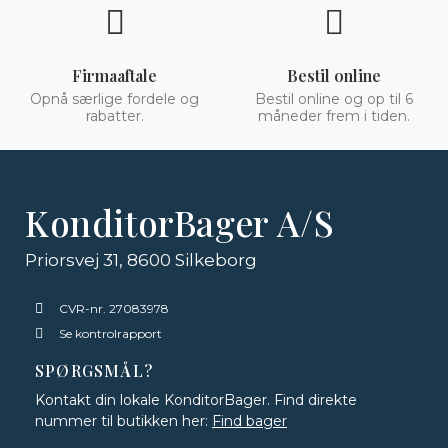
Firmaaftale
Bestil online
Opnå særlige fordele og
Bestil online og op til 6
rabatter.
måneder frem i tiden.
KonditorBager A/S
Priorsvej 31, 8600 Silkeborg
CVR-nr. 27083978
Se kontrolrapport
SPØRGSMÅL?
Kontakt din lokale KonditorBager. Find direkte
nummer til butikken her:
Find bager