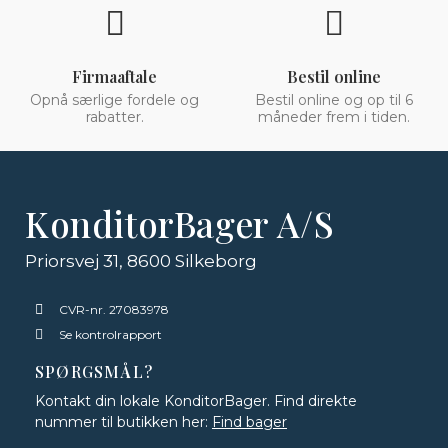
Firmaaftale
Bestil online
Opnå særlige fordele og
Bestil online og op til 6
rabatter.
måneder frem i tiden.
KonditorBager A/S
Priorsvej 31, 8600 Silkeborg
CVR-nr. 27083978
Se kontrolrapport
SPØRGSMÅL?
Kontakt din lokale KonditorBager. Find direkte
nummer til butikken her:
Find bager