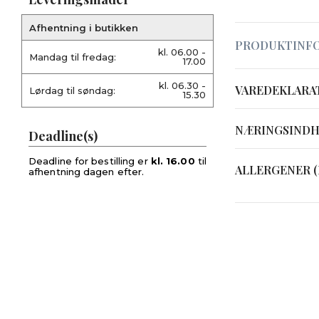
Afhentning i butikken
PRODUKTINF
kl. 06.00 -
Mandag til fredag:
17.00
kl. 06.30 -
VAREDEKLARA
Lørdag til søndag:
15.30
NÆRINGSIND
Deadline(s)
Deadline for bestilling er
kl. 16.00
til
ALLERGENER (
afhentning dagen efter.