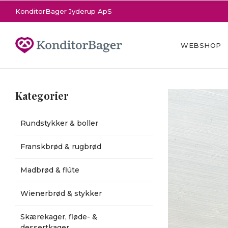
KonditorBager Jyderup ApS
WEBSHOP
Kategorier
Rundstykker & boller
Franskbrød & rugbrød
Madbrød & flúte
Wienerbrød & stykker
Skærekager, fløde- &
dessertkager