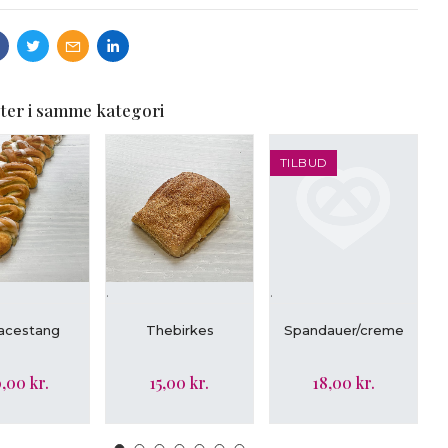
ter i samme kategori
TILBUD
.
.
.
ÆG I KURV
LÆG I KURV
LÆG I KURV
tacestang
Thebirkes
Spandauer/creme
,00 kr.
15,00 kr.
18,00 kr.