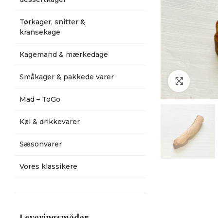
Tørkager, snitter &
kransekage
Kagemand & mærkedage
Småkager & pakkede varer
Klik for a
Mad – ToGo
Køl & drikkevarer
Sæsonvarer
Vores klassikere
Leveringsmåder