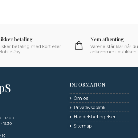
Sikker betaling
Nem afhenting
ikker betaling med kort eller
Varene står klar når du
MobilePay.
ankommer i butikken.
ApS
INFORMATION
Om os
Privatlivspolitik
Handelsbetingelser
 - 17.00
- 15.30
Sitemap
ER