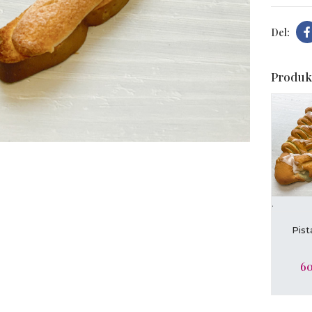
Produk
t forstørre
.
L
Pis
60