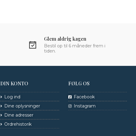
Glem aldrig kagen
Bestil op til 6 måneder frem i
tiden.
DIN KONTO
FØLG OS
Log ind
Facebook
Dine oplysninger
Instagram
Dine adresser
Ordrehistorik