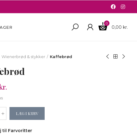
0
0,00 kr.
BAGER
Wienerbrød & stykker
Kaffebrød
febrød
kr.
ms
LÆG I KURV
j til Farvoritter