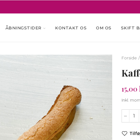
ÅBNINGSTIDER
KONTAKT OS
OM OS
SKIFT 
Forside
Kaf
15,00 
Inkl. mo
Tilfø