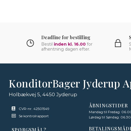
Deadline for bestilling
Bestil
inden kl. 16.00
for
S
afhentning dagen efter.
KonditorBager Jyderup 
Holbækvej 5, 4450 Jyderup
ÅBNINGSTIDER
CVR-nr. 42501549
Mandag til Fredag: 06.00
Se kontrolrapport
Lørdag til Søndag: 06.30 
BETALINGSMÅD
SPØRGSMÅL?