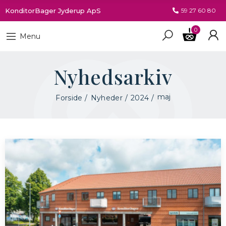
KonditorBager Jyderup ApS
59 27 60 80
0
Menu
Nyhedsarkiv
maj
Forside
Nyheder
2024