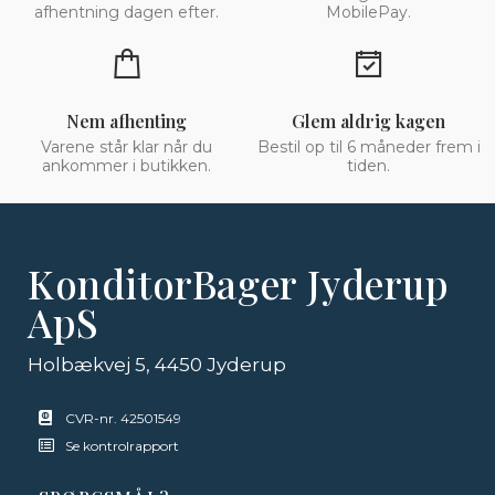
afhentning dagen efter.
MobilePay.
Nem afhenting
Glem aldrig kagen
Varene står klar når du
Bestil op til 6 måneder frem i
ankommer i butikken.
tiden.
KonditorBager Jyderup
ApS
Holbækvej 5, 4450 Jyderup
CVR-nr. 42501549
Se kontrolrapport