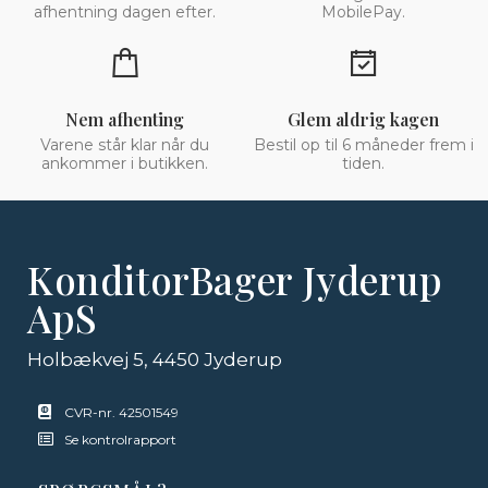
afhentning dagen efter.
MobilePay.
Nem afhenting
Glem aldrig kagen
Varene står klar når du
Bestil op til 6 måneder frem i
ankommer i butikken.
tiden.
KonditorBager Jyderup
ApS
Holbækvej 5, 4450 Jyderup
CVR-nr. 42501549
Se kontrolrapport