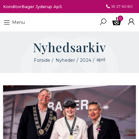
KonditorBager Jyderup ApS
59 27 60 80
0
Menu
Nyhedsarkiv
april
Forside
Nyheder
2024