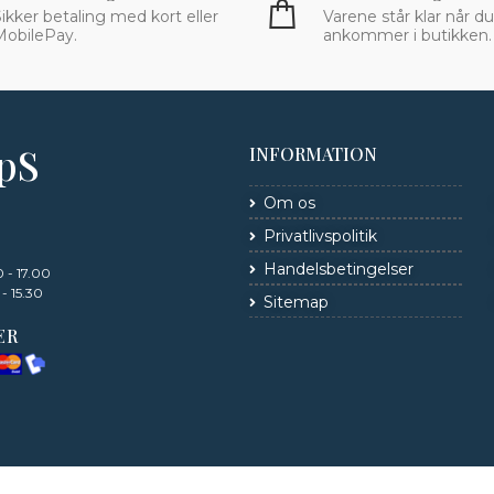
ikker betaling med kort eller
Varene står klar når du
MobilePay.
ankommer i butikken.
ApS
INFORMATION
Om os
Privatlivspolitik
Handelsbetingelser
 - 17.00
- 15.30
Sitemap
ER