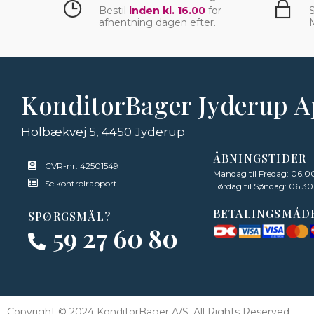
Bestil
inden kl. 16.00
for
S
afhentning dagen efter.
KonditorBager Jyderup 
Holbækvej 5, 4450 Jyderup
ÅBNINGSTIDER
CVR-nr. 42501549
Mandag til Fredag: 06.00
Se kontrolrapport
Lørdag til Søndag: 06.30 
BETALINGSMÅD
SPØRGSMÅL?
59 27 60 80
Copyright © 2024 KonditorBager A/S, All Rights Reserved.