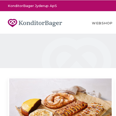
KonditorBager Jyderup ApS
WEBSHOP