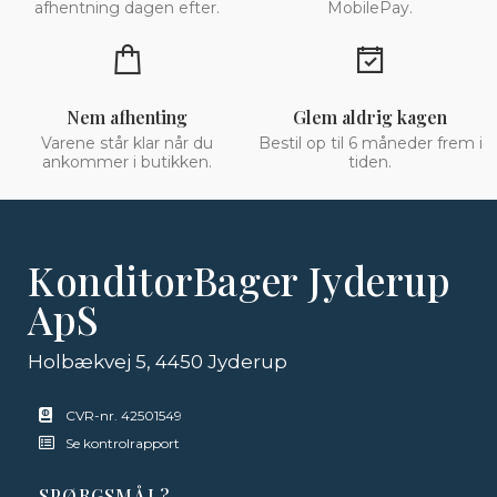
afhentning dagen efter.
MobilePay.
Nem afhenting
Glem aldrig kagen
Varene står klar når du
Bestil op til 6 måneder frem i
ankommer i butikken.
tiden.
KonditorBager Jyderup
ApS
Holbækvej 5, 4450 Jyderup
CVR-nr. 42501549
Se kontrolrapport
SPØRGSMÅL?