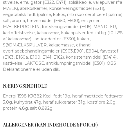
stivelse, emulgator (E322, E471), solsikkeolie, vallepulver (fra
MÆLK), abrikoskerner, konserveringsmiddel (E211),
vegetabilsk fedt (palme, kokos, mb rspo certificeret palme),
salt, aroma, hævemiddel (E450, E500), enzymer,
MÆLKEPROTEIN, fortykningsmiddel (E415), MANDLER,
kartoffelstivelse, kakaosmør, kakaopulver fedtfattig (10-12%
af kakaosmør) , antioxidanter (E330), kakao ,
SØDMÆLKSPULVER, kakaomasse, ethanol,
overfladebehandlingsmidler (E903,E901, E904), farvestof
(E163, E160a, E100, E141, E162), konsistensmiddel (E1414),
risstivelse, LAKTOSE, antiklumpningsmiddel (E501). OBS
Deklarationerne er uden slik.
NÆRINGSINDHOLD
Energi 1598 KJ/382 Kcal, fedt 19g, heraf mættede fedtsyrer
3,0g, kulhydrat 47g, heraf sukkerarter 31g, kostfibre 2,0g,
protein 4,8g, salt 0,892g
ALLERGENER (KAN INDEHOLDE SPOR AF)