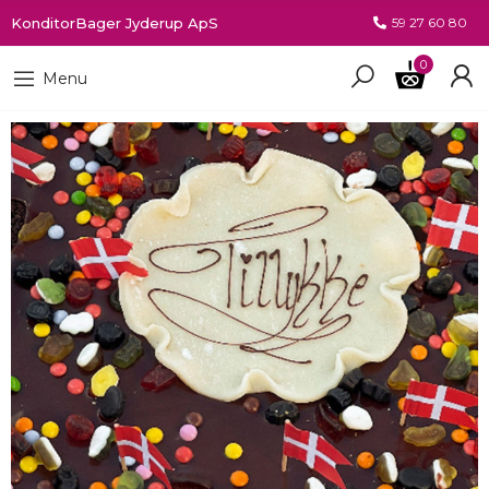
KonditorBager Jyderup ApS
59 27 60 80
0
Menu