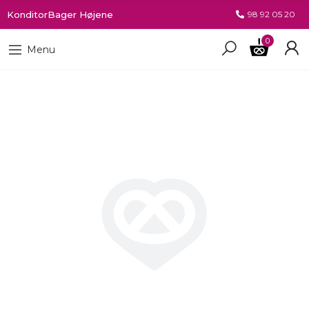
KonditorBager Højene
98 92 05 20
0
Menu