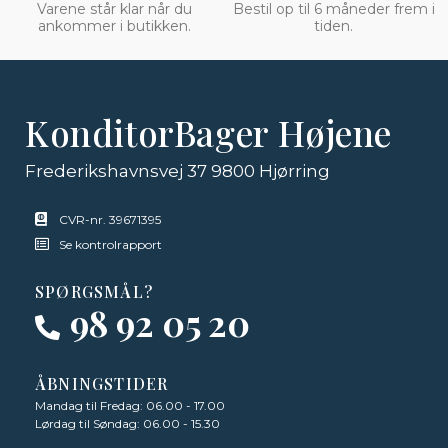
Varene står klar når du
Bestil op til 6 måneder frem i
ankommer i butikken.
tiden.
KonditorBager Højene
Frederikshavnsvej 37 9800 Hjørring
CVR-nr. 39671395
Se kontrolrapport
SPØRGSMÅL?
98 92 05 20
ÅBNINGSTIDER
Mandag til Fredag: 06.00 - 17.00
Lørdag til Søndag: 06.00 - 15.30