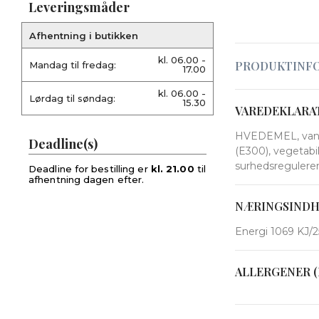
Leveringsmåder
Afhentning i butikken
kl. 06.00 -
PRODUKTINF
Mandag til fredag:
17.00
kl. 06.00 -
Lørdag til søndag:
15.30
VAREDEKLARA
HVEDEMEL, vand, 
Deadline(s)
(E300), vegetabi
surhedsregulere
Deadline for bestilling er
kl. 21.00
til
afhentning dagen efter.
NÆRINGSIND
Energi 1069 KJ/25
ALLERGENER (