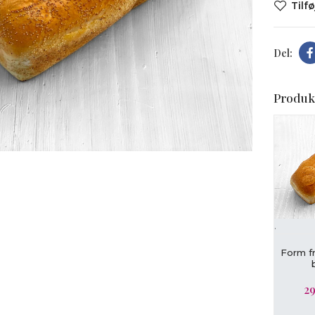
Tilfø
Produk
t forstørre
.
L
Form f
29