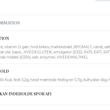
ORMATION
TION
vitamin D gær, hvid birkes, maltekstrakt (BYGMALT, vand), salt 
lsk olie (raps) , HVEDEGLUTEN, emulgator (E322, E475, E471, E47
nde middel (E330), salt, enzymer, HVEDEMALTMEL
HOLD
4 Kcal, fedt 3,2g, heraf mættede fedtsyrer 0,7g, kulhydrat 46g, her
KAN INDEHOLDE SPOR AF)