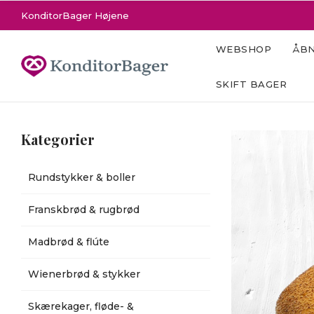
KonditorBager Højene
WEBSHOP
ÅBN
SKIFT BAGER
Kategorier
Rundstykker & boller
Franskbrød & rugbrød
Madbrød & flúte
Wienerbrød & stykker
Skærekager, fløde- &