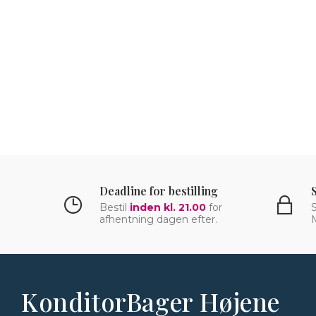
Deadline for bestilling
Bestil
inden kl. 21.00
for
S
afhentning dagen efter.
KonditorBager Højene