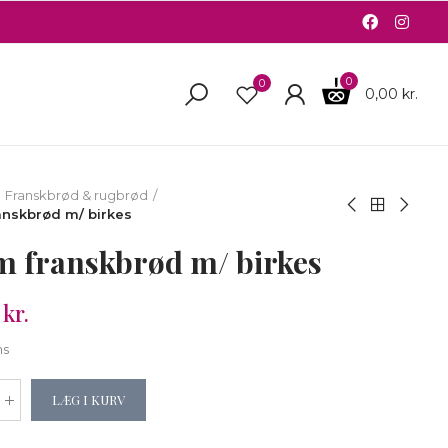
0
0
0,00 kr.
Franskbrød & rugbrød
anskbrød m/ birkes
m franskbrød m/ birkes
kr.
ms
LÆG I KURV