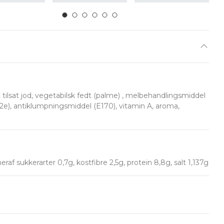
tilsat jod, vegetabilsk fedt (palme) , melbehandlingsmiddel
2e), antiklumpningsmiddel (E170), vitamin A, aroma,
af sukkerarter 0,7g, kostfibre 2,5g, protein 8,8g, salt 1,137g