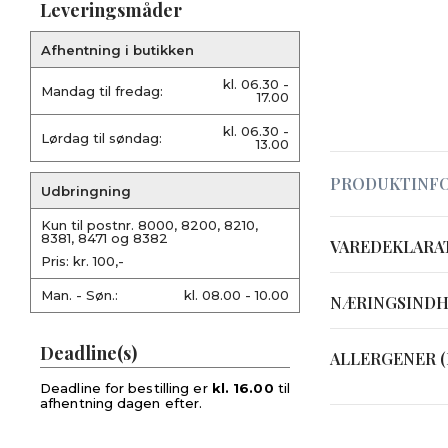
Leveringsmåder
Afhentning i butikken
kl. 06.30 -
Mandag til fredag:
17.00
kl. 06.30 -
Lørdag til søndag:
13.00
PRODUKTINF
Udbringning
Kun til postnr. 8000, 8200, 8210,
8381, 8471 og 8382
VAREDEKLARA
Pris: kr. 100,-
Man. - Søn.:
kl. 08.00 - 10.00
NÆRINGSIND
Deadline(s)
ALLERGENER (
Deadline for bestilling er
kl. 16.00
til
afhentning dagen efter.