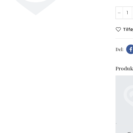
Tilfø
t forstørre
Produk
.
L