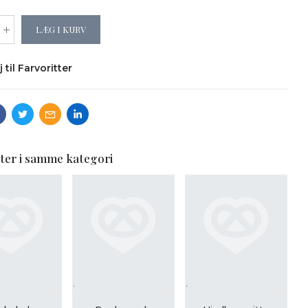
LÆG I KURV
j til Farvoritter
ter i samme kategori
.
.
.
ÆG I KURV
LÆG I KURV
LÆG I KURV