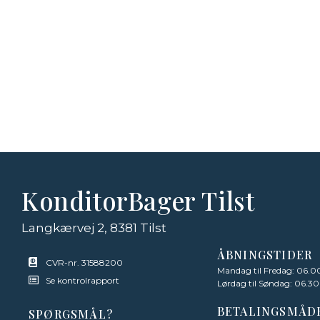
KonditorBager Tilst
Langkærvej 2, 8381 Tilst
ÅBNINGSTIDER
CVR-nr. 31588200
Mandag til Fredag: 06.00
Se kontrolrapport
Lørdag til Søndag: 06.30
BETALINGSMÅD
SPØRGSMÅL?