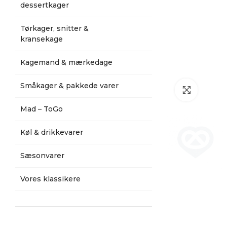
dessertkager
Tørkager, snitter &
kransekage
Kagemand & mærkedage
Småkager & pakkede varer
Klik for a
Mad – ToGo
Køl & drikkevarer
Sæsonvarer
Vores klassikere