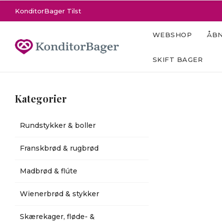
KonditorBager Tilst
WEBSHOP
ÅBN
SKIFT BAGER
Kategorier
Rundstykker & boller
Franskbrød & rugbrød
Madbrød & flúte
Wienerbrød & stykker
Skærekager, fløde- &