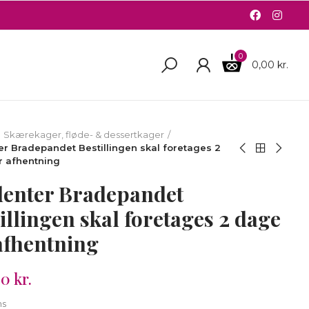
0
0,00 kr.
Skærekager, fløde- & dessertkager
er Bradepandet Bestillingen skal foretages 2
r afhentning
denter Bradepandet
illingen skal foretages 2 dage
afhentning
0 kr.
ms