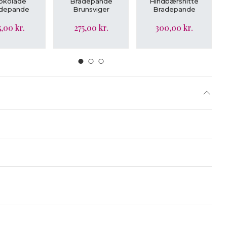
okolade
Bradepande
Hindbærsnitte
depande
Brunsviger
Bradepande
5,00 kr.
275,00 kr.
300,00 kr.