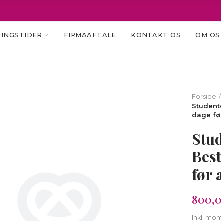
INGSTIDER
FIRMAAFTALE
KONTAKT OS
OM OS
Forside
Student
dage fø
Stu
Best
før 
800,0
Inkl. mo